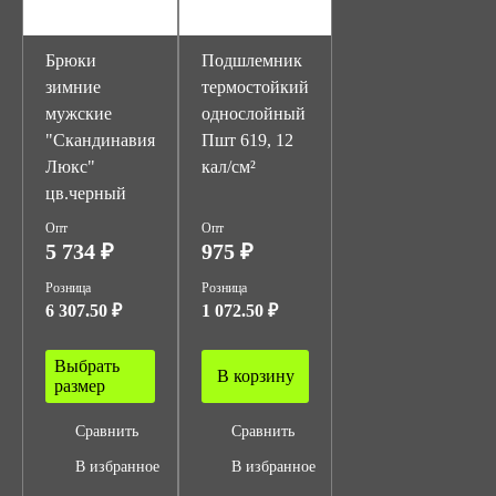
Брюки
Подшлемник
зимние
термостойкий
мужские
однослойный
"Скандинавия
Пшт 619, 12
Люкс"
кал/см²
цв.черный
Опт
Опт
5 734 ₽
975 ₽
Розница
Розница
6 307.50 ₽
1 072.50 ₽
Выбрать
В корзину
размер
Сравнить
Сравнить
В избранное
В избранное