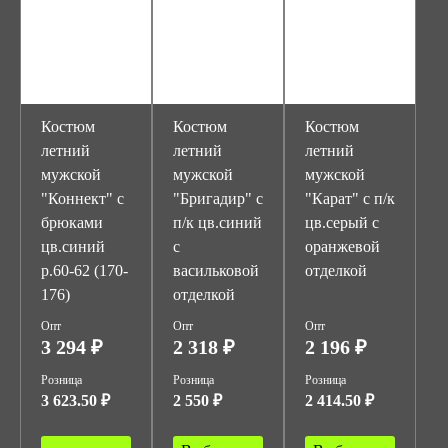
Костюм
Костюм
Костюм
летний
летний
летний
мужской
мужской
мужской
"Коннект" с
"Бригадир" с
"Карат" с п/к
брюками
п/к цв.синий
цв.серый с
цв.синий
с
оранжевой
р.60-62 (170-
васильковой
отделкой
176)
отделкой
Опт
Опт
Опт
3 294 ₽
2 318 ₽
2 196 ₽
Розница
Розница
Розница
3 623.50 ₽
2 550 ₽
2 414.50 ₽