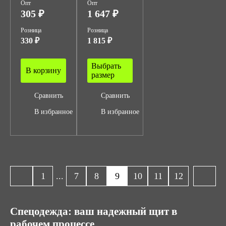
Опт
Опт
305 ₽
1 647 ₽
Розница
Розница
330 ₽
1 815 ₽
Выбрать
В корзину
размер
Сравнить
Сравнить
В избранное
В избранное
1
...
7
8
9
10
11
12
Спецодежда: ваш надежный щит в
рабочем процессе