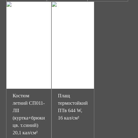
Костюм
Плащ
летний СП011-
термостойкий
ЛII
ПТв 644 W,
(куртка+брюки
16 кал/см²
цв. т.синий)
20,1 кал/см²