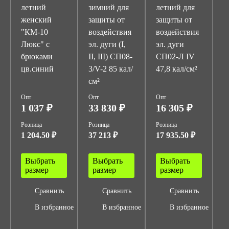
летний
зимний для
летний для
женский
защиты от
защиты от
"КМ-10
воздействия
воздействия
Люкс" с
эл. дуги (I,
эл. дуги
брюками
II, III) СП08-
СП02-Л IV
цв.синий
3/V-2 85 кал/
47,8 кал/см²
см²
Опт
Опт
Опт
1 037 ₽
33 830 ₽
16 305 ₽
Розница
Розница
Розница
1 204.50 ₽
37 213 ₽
17 935.50 ₽
Выбрать
Выбрать
Выбрать
размер
размер
размер
Сравнить
Сравнить
Сравнить
В избранное
В избранное
В избранное