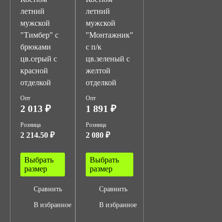
летний
летний
мужской
мужской
"Тимбер" с
"Монтажник"
брюками
с п/к
цв.серый с
цв.зеленый с
красной
желтой
отделкой
отделкой
Опт
Опт
2 013 ₽
1 891 ₽
Розница
Розница
2 214.50 ₽
2 080 ₽
Выбрать
Выбрать
размер
размер
Сравнить
Сравнить
В избранное
В избранное