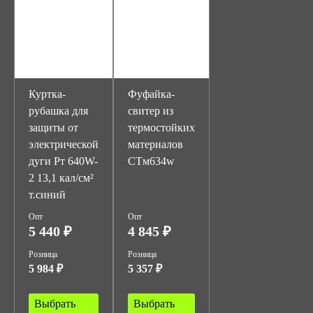
Куртка-
Фуфайка-
рубашка для
свитер из
защиты от
термостойких
электрической
материалов
дуги Рт 640W-
СТм634w
2 13,1 кал/см²
т.синий
Опт
Опт
5 440 ₽
4 845 ₽
Розница
Розница
5 984 ₽
5 357 ₽
Выбрать
Выбрать