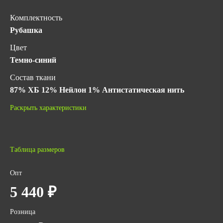
Комплектность
Рубашка
Цвет
Темно-синий
Состав ткани
87% ХБ 12% Нейлон 1% Антистатическая нить
Класс защиты
Раскрыть характеристики
2
Гарантийный срок хранения
5 лет с даты изготовления (при соблюдении условий
Таблица размеров
хранения)
Опт
ГОСТ
5 440 ₽
ГОСТ Р 12.4.234-2012
ТР ТС 019/2011
Розница
Количество в упаковке