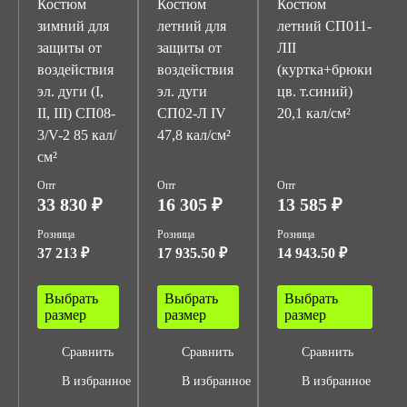
Костюм
Костюм
Костюм
зимний для
летний для
летний СП011-
защиты от
защиты от
ЛII
воздействия
воздействия
(куртка+брюки
эл. дуги (I,
эл. дуги
цв. т.синий)
II, III) СП08-
СП02-Л IV
20,1 кал/см²
3/V-2 85 кал/
47,8 кал/см²
см²
Опт
Опт
Опт
33 830 ₽
16 305 ₽
13 585 ₽
Розница
Розница
Розница
37 213 ₽
17 935.50 ₽
14 943.50 ₽
Выбрать
Выбрать
Выбрать
размер
размер
размер
Сравнить
Сравнить
Сравнить
В избранное
В избранное
В избранное