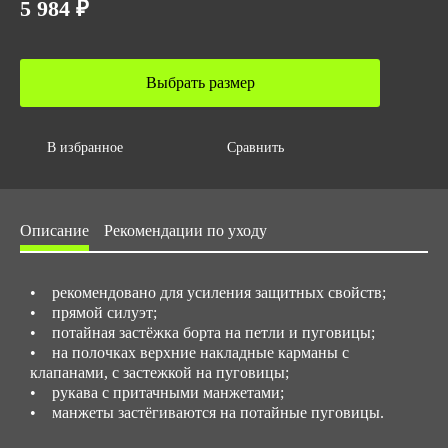
5 984 ₽
10
Вес за ед,кг
0.4
Выбрать размер
Объем за ед,м3
0.001
В избранное
Сравнить
Объем упаковки,м3
0.01
Размер/ рост
Описание
Рекомендации по уходу
с 44 до 62 c 170 до 188
• рекомендовано для усиления защитных свойств;
• прямой силуэт;
• потайная застёжка борта на петли и пуговицы;
• на полочках верхние накладные карманы с
клапанами, с застежкой на пуговицы;
• рукава с притачными манжетами;
• манжеты застёгиваются на потайные пуговицы.