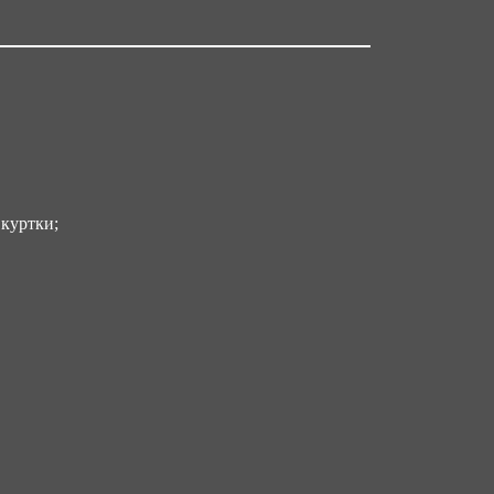
4 до 66 / с 158 до 188
 куртки;