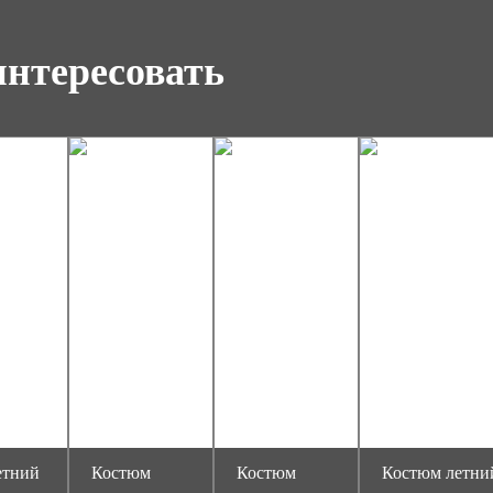
интересовать
етний
Костюм
Костюм
Костюм летни