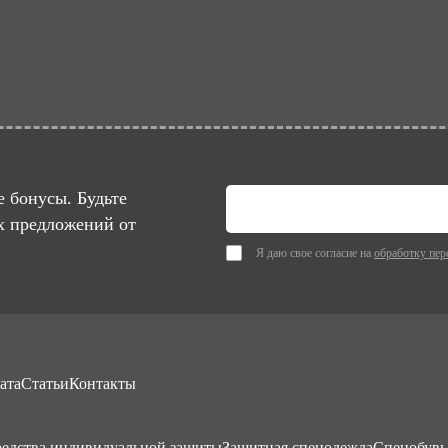
 бонусы. Будьте
х предложений от
Я даю свое согласие на
обработку пер
ата
Статьи
Контакты
едства индивидуальной защиты
Защитная спецодежда
Спецобувь