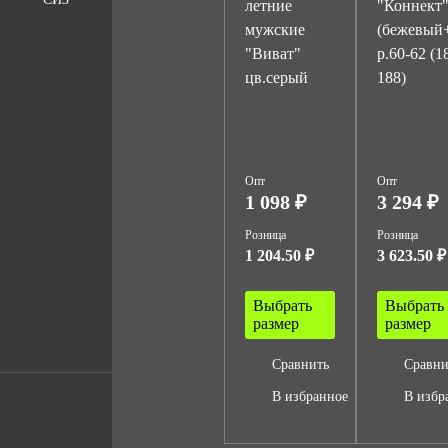
летние
"Коннект
мужские
(бежевый
"Виват"
р.60-62 (1
цв.серый
188)
Опт
Опт
1 098 ₽
3 294 ₽
Розница
Розница
1 204.50 ₽
3 623.50 ₽
Выбрать
Выбрать
размер
размер
Сравнить
Сравни
В избранное
В избр