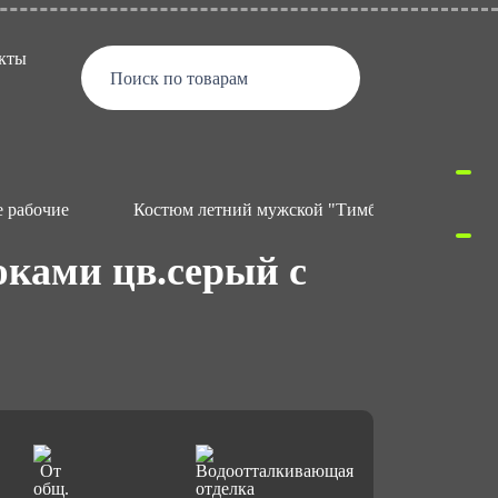
кты
Поиск по товарам
 рабочие
Костюм летний мужской "Тимбер" с брюками ц
ками цв.серый с