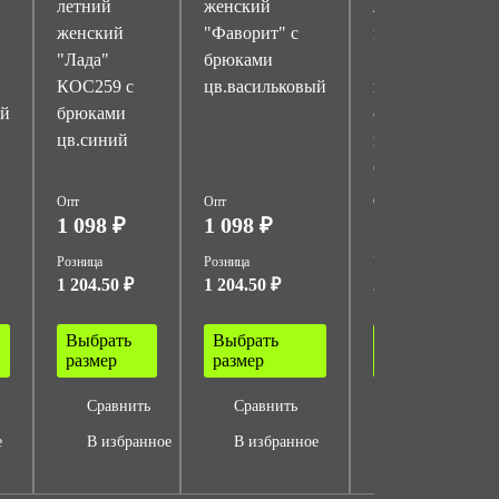
летний
женский
летний
женский
"Фаворит" с
мужской
"Лада"
брюками
"Бригадир" с
КОС259 с
цв.васильковый
п/к цв.синий
ый
брюками
с
цв.синий
васильковой
отделкой
Опт
Опт
Опт
1 098 ₽
1 098 ₽
2 318 ₽
Розница
Розница
Розница
1 204.50 ₽
1 204.50 ₽
2 550 ₽
Выбрать
Выбрать
Выбрать
размер
размер
размер
Сравнить
Сравнить
Сравнить
е
В избранное
В избранное
В избранное