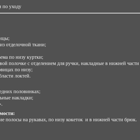
 по уходу
с 4
ицы;
из отделочной ткани;
ема по низу куртки;
ой полочке с отделением для ручки, накладные в нижней части
вицах по низу;
ласти локтей.
едних половинках;
ьные накладки;
».
мости:
 полосы на рукавах, по низу кокеток и в нижней части брюк.