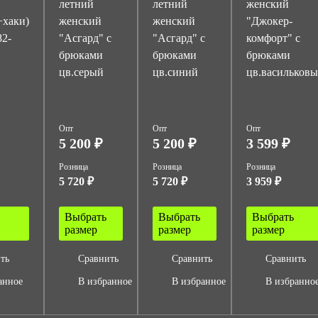
"
летний
летний
женский
+хаки)
женский
женский
"Джокер-
82-
"Асгард" с
"Асгард" с
комфорт" с
брюками
брюками
брюками
цв.серый
цв.синий
цв.васильков
Опт
Опт
Опт
5 200 ₽
5 200 ₽
3 599 ₽
Розница
Розница
Розница
5 720 ₽
5 720 ₽
3 959 ₽
Выбрать
Выбрать
Выбрать
размер
размер
размер
ть
Сравнить
Сравнить
Сравнить
анное
В избранное
В избранное
В избранно