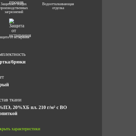
Защита от общих
Водоотталкивающая
производственных
отделка
загрязнений
ащита от истирания
мплектность
ртка/брюки
ет
рый
став ткани
%ПЭ, 20%ХБ пл. 210 г/м² с ВО
опиткой
рантийный срок хранения
крыть характеристики