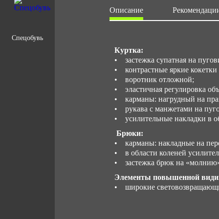
Описание
Рекомендации
Спецобувь
Куртка:
• застежка супатная на пугов
• контрастные яркие кокетки 
• воротник отложной;
• эластичная регулировка объ
• карманы: нагрудный на прав
• рукава с манжетами на пуго
• усилительные накладки в об
Брюки:
• карманы: накладные на пер
• в области коленей усилител
• застежка брюк на «молнию
Элементы повышенной види
• широкие световозвращающие