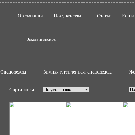
О компании
Покупателям
Статьи
Конта
яя спецодежда
Заказать звонок
Спецодежда
Зимняя (утепленная) спецодежда
Же
Сортировка