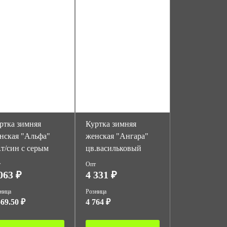
ртка зимняя
Куртка зимняя
нская "Альфа"
женская "Ангара"
.т/син с серым
цв.васильковый
т
Опт
063 ₽
4 331 ₽
ница
Розница
569.50 ₽
4 764 ₽