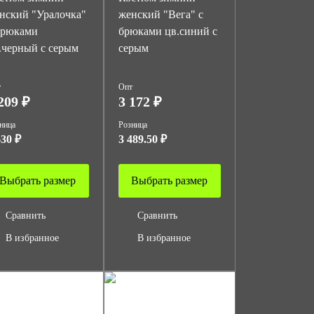
нский "Уралочка"
женский "Вега" с
брюками
брюками цв.синий с
.черный с серым
серым
т
Опт
209 ₽
3 172 ₽
ница
Розница
630 ₽
3 489.50 ₽
Выбрать размер
Выбрать размер
Сравнить
Сравнить
В избранное
В избранное