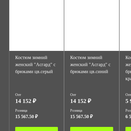
Костюм зимний
Костюм зимний
Ко
женский "Асгард" с
женский "Асгард" с
же
брюками цв.серый
брюками цв.синий
бр
кр
Опт
Опт
Оп
14 152 ₽
14 152 ₽
5 
Розница
Розница
Роз
15 567.50 ₽
15 567.50 ₽
6 