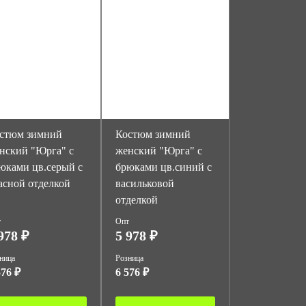
стюм зимний
Костюм зимний
нский "Юрга" с
женский "Юрга" с
юками цв.серый с
брюками цв.синий с
асной отделкой
васильковой
отделкой
т
Опт
978 ₽
5 978 ₽
ница
Розница
576 ₽
6 576 ₽