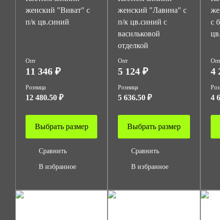
женский "Виват" с
женский "Лавина" с
же
п/к цв.синий
п/к цв.синий с
с 
васильковой
цв
отделкой
Опт
Опт
Оп
11 346 ₽
5 124 ₽
4 
Розница
Розница
Роз
12 480.50 ₽
5 636.50 ₽
4 
Выбрать размер
Выбрать размер
Сравнить
Сравнить
В избранное
В избранное