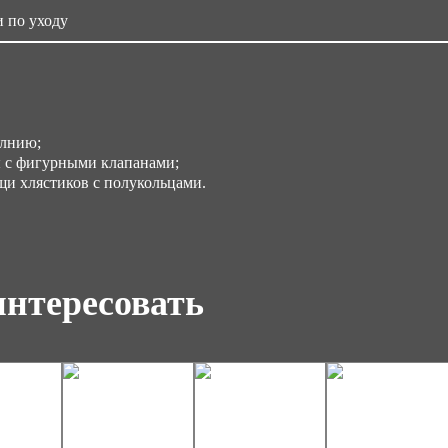
 по уходу
с 4
олнию;
 с фигурными клапанами;
и хлястиков с полукольцами.
интересовать