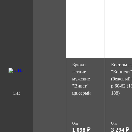
Брюки
Костюм л
летние
"Коннект
мужские
(бежевый
"Виват"
р.60-62 (1
цв.серый
188)
СИЗ
Опт
Опт
1 098 ₽
3 294 ₽