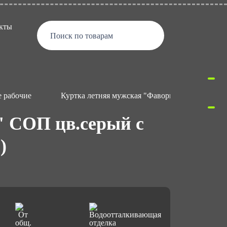
кты
Поиск по товарам
 рабочие
Куртка летняя мужская "Фаворит-Мега" СОП цв.
" СОП цв.серый с
)