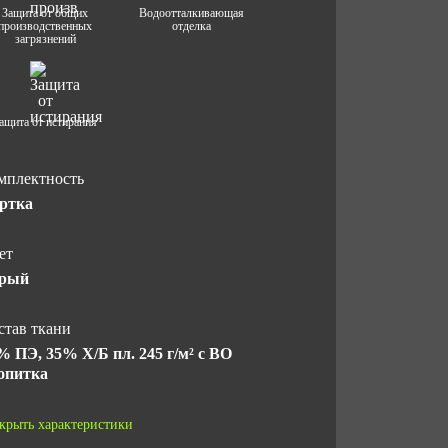
Защита от общих
Водоотталкивающая
производственных
отделка
загрязнений
ащита от истирания
мплектность
ртка
ет
рый
став ткани
% ПЭ, 35% Х/Б пл. 245 г/м² с ВО
опитка
рантийный срок хранения
крыть характеристики