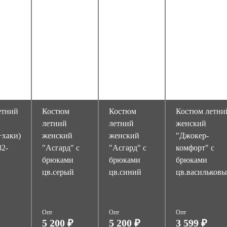
етний
Костюм
Костюм
Костюм летни
"
летний
летний
женский
+хаки)
женский
женский
"Джокер-
82-
"Асгард" с
"Асгард" с
комфорт" с
брюками
брюками
брюками
цв.серый
цв.синий
цв.васильков
Опт
Опт
Опт
5 200 ₽
5 200 ₽
3 599 ₽