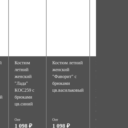
й
Костюм
Костюм летний
Костюм
летний
женский
летний
женский
"Фаворит" с
мужской
"Лада"
брюками
"Бригадир" с
КОС259 с
цв.васильковый
п/к цв.синий
ый
брюками
с
цв.синий
васильковой
отделкой
Опт
Опт
Опт
1 098 ₽
1 098 ₽
2 318 ₽