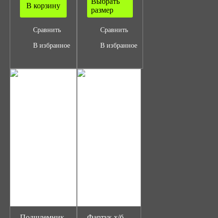
Выбрать
В корзину
размер
Сравнить
Сравнить
В избранное
В избранное
Подшлемник-
Фартук х/б