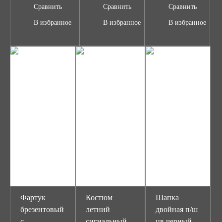
Сравнить
Сравнить
Сравнить
В избранное
В избранное
В избранное
Фартук
Костюм
Шапка
брезентовый
летний
двойная п/ш
с
сигнальный
цв.черный