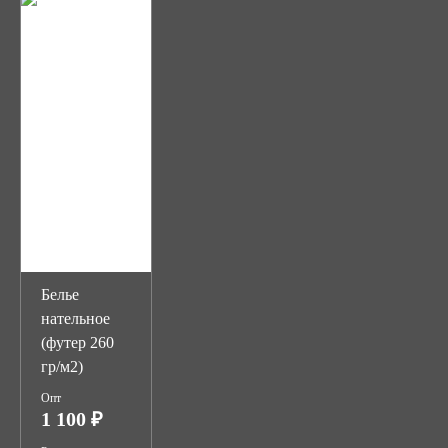
Белье
нательное
(футер 260
гр/м2)
Опт
1 100 ₽