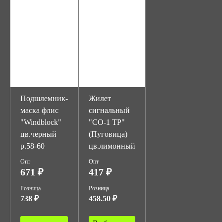
Подшлемник-
Жилет
маска флис
сигнальный
"Windblock"
"СО-1 ТР"
цв.черный
(Пуговица)
р.58-60
цв.лимонный
Опт
Опт
671 ₽
417 ₽
Розница
Розница
738 ₽
458.50 ₽