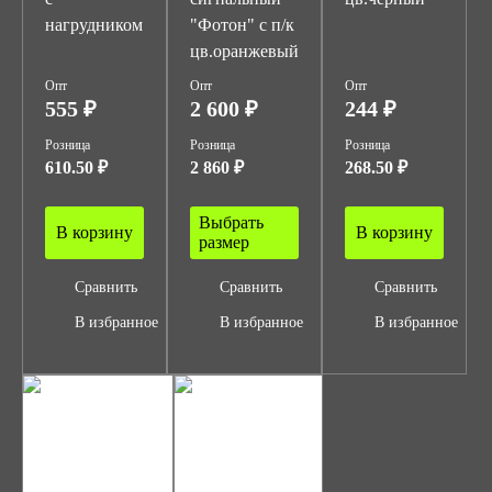
нагрудником
"Фотон" с п/к
цв.оранжевый
Опт
Опт
Опт
555 ₽
2 600 ₽
244 ₽
Розница
Розница
Розница
610.50 ₽
2 860 ₽
268.50 ₽
Выбрать
В корзину
В корзину
размер
Сравнить
Сравнить
Сравнить
В избранное
В избранное
В избранное