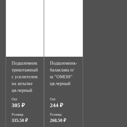
Подшлемник
Подшлемник-
трикотажный
балаклава п/
с усилителем
ш "ОМОН"
на затылке
цв.черный
цв.черный
Опт
Опт
305 ₽
244 ₽
Розница
Розница
335.50 ₽
268.50 ₽