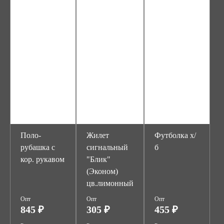
Поло-
Жилет
Футболка х/
рубашка с
сигнальный
б
кор. рукавом
"Блик"
(Эконом)
цв.лимонный
Опт
Опт
Опт
845 ₽
305 ₽
455 ₽