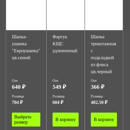
Шапка-
Фартук
Шапка
ушанка
КЩС
трикотажная
"Евроушанка"
удлиненный
с
цв.синий
подкладкой
из флиса
цв.черный
Опт
Опт
Опт
640 ₽
549 ₽
366 ₽
Розница
Розница
Розница
704 ₽
604 ₽
402.50 ₽
Выбрать
В корзину
В корзину
размер