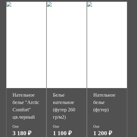
Нательное
Белье
Нательное
белье "Arctic
нательное
белье
Comfort"
(футер 260
(футер)
цв.черный
гр/м2)
Опт
Опт
Опт
3 180 ₽
1 100 ₽
1 200 ₽