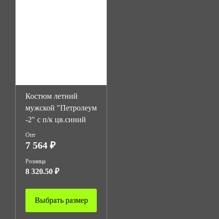
Костюм летний
мужской "Петролеум
-2" с п/к цв.синий
Опт
7 564 ₽
Розница
8 320.50 ₽
Выбрать размер