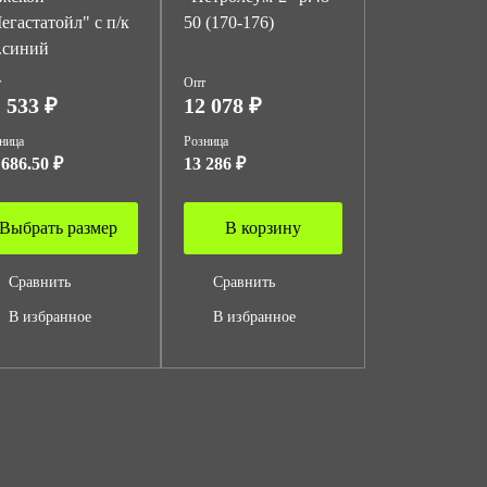
егастатойл" с п/к
50 (170-176)
.синий
т
Опт
 533 ₽
12 078 ₽
ница
Розница
 686.50 ₽
13 286 ₽
Выбрать размер
В корзину
Сравнить
Сравнить
В избранное
В избранное