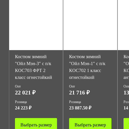
Костюм зимний
Костюм зимний
Ко
"Ойл Мэн-3" с п/к
"Ойл Мэн-1" с п/к
"О
КОС703 ФРТ 2
КОС702 1 класс
КО
класс огнестойкий
огнестойкий
ан
Опт
Опт
Оп
22 021 ₽
21 716 ₽
13
Розница
Розница
Роз
24 223 ₽
23 887.50 ₽
14
Выбрать размер
Выбрать размер