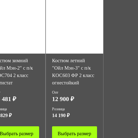
стюм зимний
Костюм летний
йл Мэн-2" с п/к
"Ойл Мэн-3" с п/к
С704 2 класс
КОС603 ФР 2 класс
тистат
огнестойкий
т
Опт
 481 ₽
12 900 ₽
ница
Розница
 829 ₽
14 190 ₽
Выбрать размер
Выбрать размер