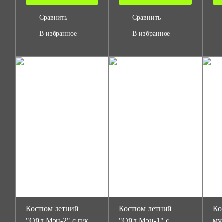
Сравнить
Сравнить
В избранное
В избранное
Костюм летний
Костюм летний
Ко
"Ойл Мэн-2" с п/к
"Ойл Мэн-1" с
му