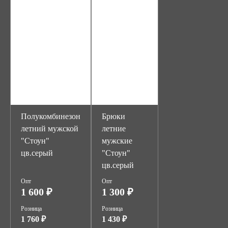
Полукомбинезон
Брюки
летний мужской
летние
"Стоун"
мужские
цв.серый
"Стоун"
цв.серый
Опт
Опт
1 600 ₽
1 300 ₽
Розница
Розница
1 760 ₽
1 430 ₽