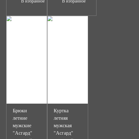
В избранное
В избранное
Брюки
Куртка
летние
летняя
мужские
мужская
"Асгард"
"Асгард"