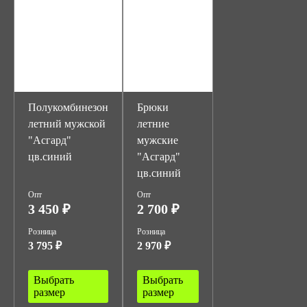
Полукомбинезон
Брюки
летний мужской
летние
"Асгард"
мужские
цв.синий
"Асгард"
цв.синий
Опт
Опт
3 450 ₽
2 700 ₽
Розница
Розница
3 795 ₽
2 970 ₽
Выбрать
Выбрать
размер
размер