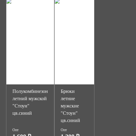
Полукомбинезон
Брюки
летний мужской
летние
"Стоун"
мужские
цв.синий
"Стоун"
цв.синий
Опт
Опт