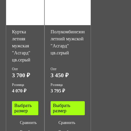
Куртка
Полукомбинезон
летняя
летний мужской
мужская
"Асгард"
"Асгард"
цв.серый
цв.серый
Опт
Опт
3 700 ₽
3 450 ₽
Розница
Розница
4 070 ₽
3 795 ₽
Выбрать
Выбрать
размер
размер
Сравнить
Сравнить