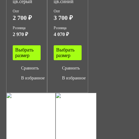
цв.серый
цв.синий
Опт
Опт
2 700 ₽
3 700 ₽
Розница
Розница
2 970 ₽
4 070 ₽
Выбрать
Выбрать
размер
размер
Сравнить
Сравнить
В избранное
В избранное