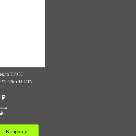
екло ТИСС
2*52 №5 11 DIN
т
 ₽
ница
 ₽
В корзину