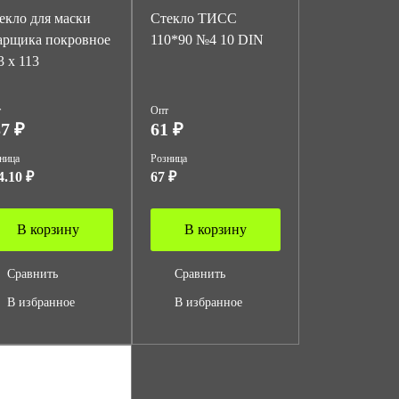
екло для маски
Стекло ТИСС
арщика покровное
110*90 №4 10 DIN
3 х 113
т
Опт
7 ₽
61 ₽
ница
Розница
4.10 ₽
67 ₽
В корзину
В корзину
Сравнить
Сравнить
В избранное
В избранное