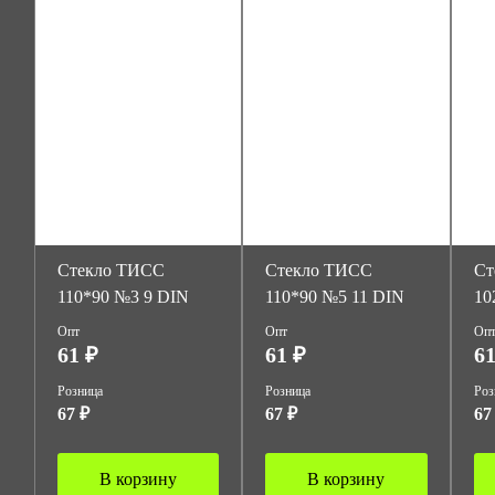
Стекло ТИСС
Стекло ТИСС
Ст
110*90 №3 9 DIN
110*90 №5 11 DIN
10
Опт
Опт
Оп
61 ₽
61 ₽
61
Розница
Розница
Роз
67 ₽
67 ₽
67
В корзину
В корзину