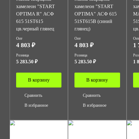
хамелеон "START
хамелеон "START
ха
OPTIMA R" АСФ
OPTIMA" АСФ 615
MA
615 51ST615
51ST615B (синий
51
цв.черный глянец
глянец)
цв
Опт
Опт
Оп
4 803 ₽
4 803 ₽
1 
Розница
Розница
Роз
5 283.50 ₽
5 283.50 ₽
1 
В корзину
В корзину
Сравнить
Сравнить
В избранное
В избранное