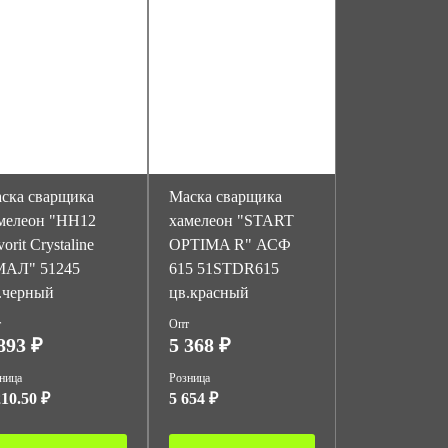
ска сварщика
Маска сварщика
мелеон "НН12
хамелеон "START
orit Crystaline
OPTIMA R" АСФ
АЛ" 51245
615 51STDR615
.черный
цв.красный
т
Опт
893 ₽
5 368 ₽
ница
Розница
210.50 ₽
5 654 ₽