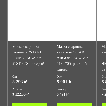
Маска сварщика
Маска сварщика
Ма
хамелеон "START
хамелеон "START
ха
PRIME" АСФ 905
ARGON" АСФ 705
Fav
51ST905S цв.серый
51ST705 цв.синий
ЯМ
глянец
цв
Опт
Опт
Оп
8 293 ₽
5 901 ₽
6 
Розница
Розница
Роз
9 122.50 ₽
6 491 ₽
7 