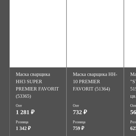
Маска сварщика
Маска сварщика HH-
Ма
НН3 SUPER
10 PREMIER
"S
PREMIER FAVORIT
FAVORIT (51364)
51
(53365)
цв
Опт
Опт
Оп
1 281 ₽
732 ₽
56
Розница
Розница
Роз
1 342 ₽
759 ₽
62