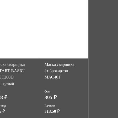
ска сварщика
Маска сварщика
TART BASIC"
фиброкартон
ST200D
МАС401
.черный
т
Опт
8 ₽
305 ₽
ница
Розница
5 ₽
313.50 ₽