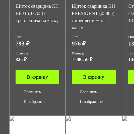
Щиток сварщика КН
Щиток сварщика КН
Ст
BIOT (07765) с
PRESIDENT (05865)
св
креплением на каску
с креплением на
13
каску
Опт
Опт
Оп
793 ₽
976 ₽
13
Розница
Розница
Роз
825 ₽
1 006.50 ₽
14
В корзину
В корзину
Сравнить
Сравнить
В избранное
В избранное