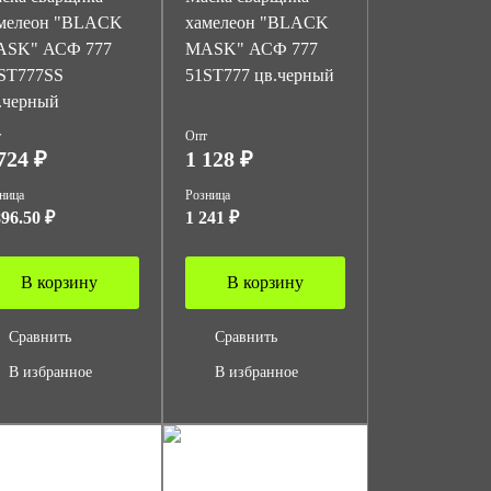
мелеон "BLACK
хамелеон "BLACK
SK" АСФ 777
MASK" АСФ 777
ST777SS
51ST777 цв.черный
.черный
т
Опт
724 ₽
1 128 ₽
ница
Розница
896.50 ₽
1 241 ₽
В корзину
В корзину
Сравнить
Сравнить
В избранное
В избранное