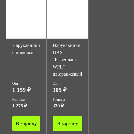
Нарукавники
Нарукавники
спилковые
ПВХ
"Fisherman's
WPL"
цв.оранжевый
Опт
Опт
1 159 ₽
305 ₽
Розница
Розница
1 275 ₽
330 ₽
В корзину
В корзину