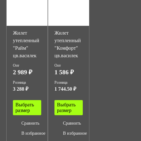
Жилет
Жилет
утепленный
утепленный
"Райм"
"Комфорт"
цв.василек
цв.василек
Опт
Опт
2 989 ₽
1 586 ₽
Розница
Розница
3 288 ₽
1 744.50 ₽
Выбрать
Выбрать
размер
размер
Сравнить
Сравнить
В избранное
В избранное