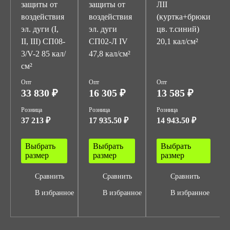
защиты от
защиты от
ЛII
воздействия
воздействия
(куртка+брюки
эл. дуги (I,
эл. дуги
цв. т.синий)
II, III) СП08-
СП02-Л IV
20,1 кал/см²
3/V-2 85 кал/
47,8 кал/см²
см²
Опт
Опт
Опт
33 830 ₽
16 305 ₽
13 585 ₽
Розница
Розница
Розница
37 213 ₽
17 935.50 ₽
14 943.50 ₽
Выбрать
Выбрать
Выбрать
размер
размер
размер
Сравнить
Сравнить
Сравнить
В избранное
В избранное
В избранное