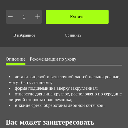
0.2
Объем за ед,м3
Купить
0.001
Объем упаковки,м3
В избранное
Сравнить
0.1
Описание
Рекомендации по уходу
• детали лицевой и затылочной частей цельнокроеные,
могут быть стачными;
• форма подшлемника вверху закругленная;
• отверстие для лица круглое, расположено по середине
лицевой стороны подшлемника;
• нижние срезы обработаны двойной обтачкой.
Вас может заинтересовать