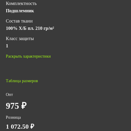
Комплектность
Подшлемник
Состав ткани
100% Х/Б пл. 210 гр/м²
Класс защиты
1
Гарантийный срок хранения
Раскрыть характеристики
5 лет с даты изготовления (при соблюдении условий
хранения)
ГОСТ
Таблица размеров
ГОСТ Р 12.4.234-2012
ТУ 8570-014-25516779-2016
Опт
ТР ТС 019/2011
975 ₽
Количество в упаковке
10
Розница
1 072.50 ₽
Вес за ед,кг