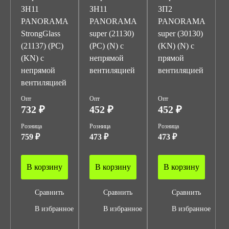
ЗН11
ЗН11
ЗП2
PANORAMA
PANORAMA
PANORAMA
StrongGlass
super (21130)
super (30130)
(21137) (PC)
(PC) (N) с
(KN) (N) с
(KN) с
непрямой
прямой
непрямой
вентиляцией
вентиляцией
вентиляцией
Опт
Опт
Опт
732 ₽
452 ₽
452 ₽
Розница
Розница
Розница
759 ₽
473 ₽
473 ₽
В корзину
В корзину
В корзину
Сравнить
Сравнить
Сравнить
В избранное
В избранное
В избранное