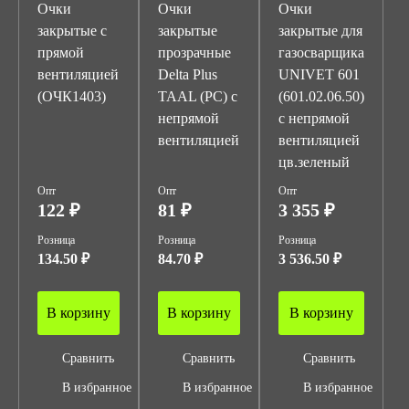
Очки
Очки
Очки
закрытые с
закрытые
закрытые для
прямой
прозрачные
газосварщика
вентиляцией
Delta Plus
UNIVET 601
(ОЧК1403)
TAAL (PC) с
(601.02.06.50)
непрямой
с непрямой
вентиляцией
вентиляцией
цв.зеленый
Опт
Опт
Опт
122 ₽
81 ₽
3 355 ₽
Розница
Розница
Розница
134.50 ₽
84.70 ₽
3 536.50 ₽
В корзину
В корзину
В корзину
Сравнить
Сравнить
Сравнить
В избранное
В избранное
В избранное