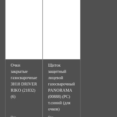
Очки
Щиток
закрытые
защитный
газосварочные
лицевой
ЗН18 DRIVER
газосварочный
RIKO (21832)
PANORAMA
(6)
(00888) (PC)
т.синий (для
очков)