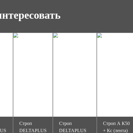
интересовать
Строп
Строп
Строп А К50
LUS
DELTAPLUS
DELTAPLUS
+ Кс (лента)