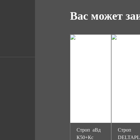
Вас может за
Строп аВд
Строп
К50+Кс
DELTAP