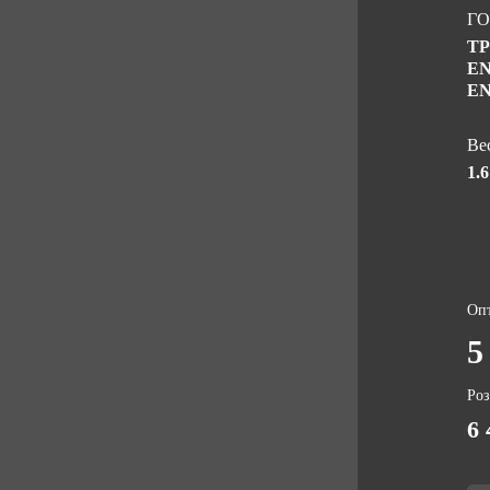
ГО
ТР
EN
EN
Вес
1.6
Оп
5
Ро
6 