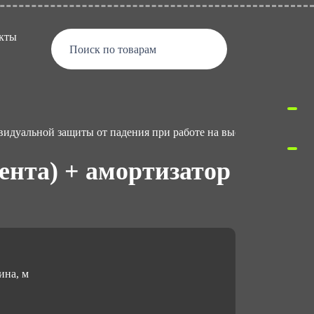
кты
Поиск по товарам
видуальной защиты от падения при работе на высоте
Стр
нта) + амортизатор
ина, м