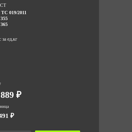
СТ
 ТС 019/2011
355
365
 за ед,кг
т
 889 ₽
зница
491 ₽