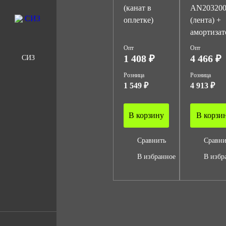
(канат в
AN20320
оплетке)
(лента) +
амортизат
Опт
Опт
1 408 ₽
4 466 ₽
СИЗ
Розница
Розница
1 549 ₽
4 913 ₽
В корзину
В корзи
Сравнить
Сравни
В избранное
В избр