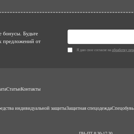
 бонусы. Будьте
х предложений от
Я даю свое согласие на
обработку пер
ата
Статьи
Контакты
едства индивидуальной защиты
Защитная спецодежда
Спецобувь
ПН–ПТ 8:30-17:30