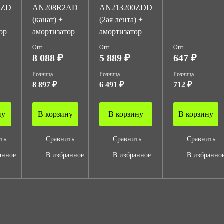
0ZD
AN208R2AD
AN213200ZDD
(канат) +
(2ая лента) +
ор
амортизатор
амортизатор
Опт
Опт
Опт
8 088 ₽
5 889 ₽
647 ₽
Розница
Розница
Розница
8 897 ₽
6 491 ₽
712 ₽
ну
В корзину
В корзину
В корзину
ть
Сравнить
Сравнить
Сравнить
анное
В избранное
В избранное
В избранно