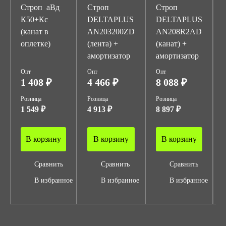
Строп аВд
Строп
Строп
К50+Кс
DELTAPLUS
DELTAPLUS
(канат в
AN203200ZD
AN208R2AD
оплетке)
(лента) +
(канат) +
амортизатор
амортизатор
Опт
Опт
Опт
1 408 ₽
4 466 ₽
8 088 ₽
Розница
Розница
Розница
1 549 ₽
4 913 ₽
8 897 ₽
В корзину
В корзину
В корзину
Сравнить
Сравнить
Сравнить
В избранное
В избранное
В избранное