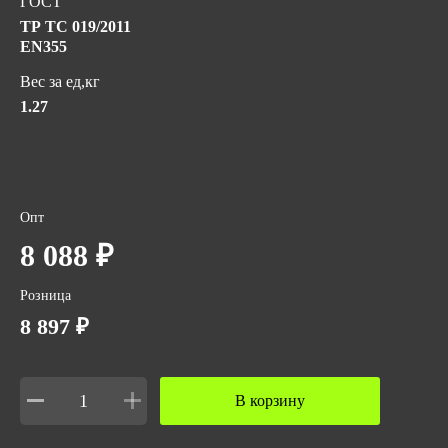
ГОСТ
ТР ТС 019/2011
EN355
Вес за ед,кг
1.27
Опт
8 088 ₽
Розница
8 897 ₽
В корзину