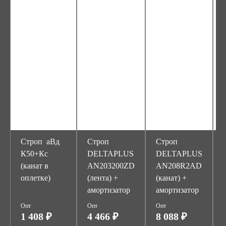
Строп аВд
Строп
Строп
К50+Кс
DELTAPLUS
DELTAPLUS
(канат в
AN203200ZD
AN208R2AD
оплетке)
(лента) +
(канат) +
амортизатор
амортизатор
Опт
Опт
Опт
1 408 ₽
4 466 ₽
8 088 ₽