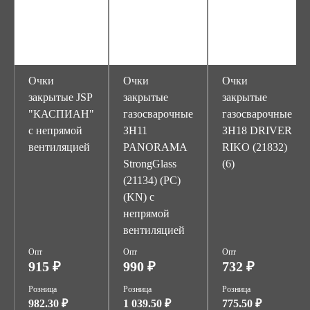
Очки
Очки
Очки
закрытые JSP
закрытые
закрытые
"КАСПИАН"
газосварочные
газосварочные
с непрямой
ЗН11
ЗН18 DRIVER
вентиляцией
PANORAMA
RIKO (21832)
StrongGlass
(6)
(21134) (PC)
(KN) с
непрямой
вентиляцией
Опт
Опт
Опт
915 ₽
990 ₽
732 ₽
Розница
Розница
Розница
982.30 ₽
1 039.50 ₽
775.50 ₽