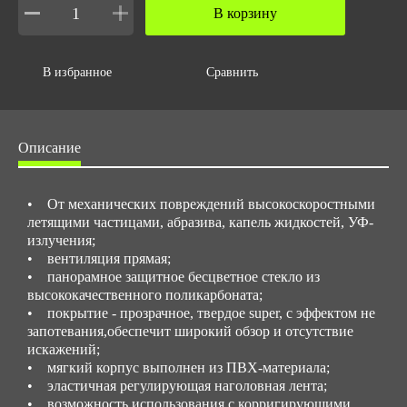
В корзину
Объем за ед,м3
0.035
В избранное
Сравнить
Объем упаковки,м3
0.035
Вес упаковки,кг
Описание
0.11
• От механических повреждений высокоскоростными
летящими частицами, абразива, капель жидкостей, УФ-
излучения;
• вентиляция прямая;
• панорамное защитное бесцветное стекло из
высококачественного поликарбоната;
• покрытие - прозрачное, твердое super, с эффектом не
запотевания,обеспечит широкий обзор и отсутствие
искажений;
• мягкий корпус выполнен из ПВХ-материала;
• эластичная регулирующая наголовная лента;
• возможность использования с корригирующими