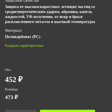
Защитные свойства
Защита от высокоскоростных летящих частиц со
среднеэнергетическим ударом, абразива, капель
жидкостей, УФ-излучения, от искр и брызг
расплавленного металла и высокой температуры
Материал
Поликарбонат (РС)
Покрытие линз
Раскрыть характеристики
Super
ГОСТ
ТР ТС 019/2011
Опт
Количество в упаковке
452 ₽
1
Розница
Цвет линз
473 ₽
Прозрачный
Вес за ед,кг
0.1