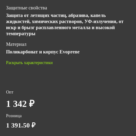
Защитные свойства
Защита от летящих частиц, абразива, капель
жидкостей, химических растворов, УФ-излучения, от
искр и брызг расплавленного металла и высокой
температуры
Материал
Поликарбонат и корпус Evoprene
Покрытие линз
Раскрыть характеристики
Strong Glass (влагостойкое, двустороннее суперпрочное,
твердое и незапотевающее покрытие)
ГОСТ
Опт
ТР ТС 019/2011
1 342 ₽
Количество в упаковке
1
Розница
Цвет линз
1 391.50 ₽
Темно-зеленый