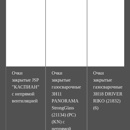
Очки
Очки
Очки
закрытые JSP
закрытые
закрытые
"КАСПИАН"
газосварочные
газосварочные
с непрямой
ЗН11
ЗН18 DRIVER
вентиляцией
PANORAMA
RIKO (21832)
StrongGlass
(6)
(21134) (PC)
(KN) с
непрямой