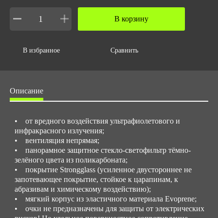
Вес за ед,кг
В корзину
0.165
Объем за ед,м3
0.002
В избранное
Сравнить
Объем упаковки,м3
0.00228
Описание
Вес упаковки,кг
0.165
• от вредного воздействия ультрафиолетового и
инфракрасного излучения;
• вентиляция непрямая;
• панорамное защитное стекло-светофильтр тёмно-
зелёного цвета из поликарбоната;
• покрытие Strongglass (усиленное двустороннее не
запотевающее покрытие, стойкое к царапинам, к
абразивам и химическому воздействию);
• мягкий корпус из эластичного материала Evoprene;
• очки не предназначены для защиты от электрических