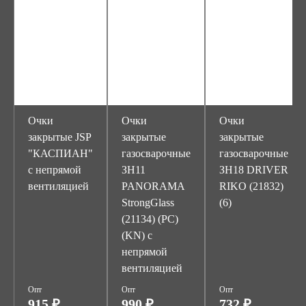
Очки
Очки
Очки
закрытые JSP
закрытые
закрытые
"КАСПИАН"
газосварочные
газосварочные
с непрямой
ЗН11
ЗН18 DRIVER
вентиляцией
PANORAMA
RIKO (21832)
StrongGlass
(6)
(21134) (PC)
(KN) с
непрямой
вентиляцией
Опт
Опт
Опт
915 ₽
990 ₽
732 ₽