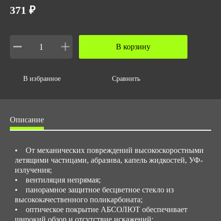
371 ₽
Прозрачный
Вес за ед,кг
0.1
В корзину
Объем за ед,м3
0.001
В избранное
Сравнить
Объем упаковки,м3
0.00099
Вес упаковки,кг
Описание
0.1
• От механических повреждений высокоскоростными
летящими частицами, абразива, капель жидкостей, УФ-
излучения;
• вентиляция непрямая;
• панорамное защитное бесцветное стекло из
высококачественного поликарбоната;
• оптическое покрытие АБСОЛЮТ обеспечивает
широкий обзор и отсутствие искажений;