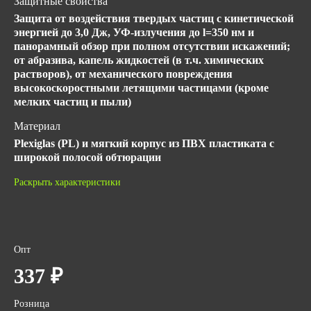
Защитные свойства
Защита от воздействия твердых частиц с кинетической
энергией до 3,0 Дж, УФ-излучения до l=350 нм и
панорамный обзор при полном отсутствии искажений;
от абразива, капель жидкостей (в т.ч. химических
растворов), от механического повреждения
высокоскоростными летящими частицами (кроме
мелких частиц и пыли)
Материал
Plexiglas (PL) и мягкий корпус из ПВХ пластиката с
широкой полосой обтюрации
Покрытие линз
Раскрыть характеристики
Абсолют
ГОСТ
ТР ТС 019/2011
Опт
Количество в упаковке
337 ₽
1
Розница
Цвет линз