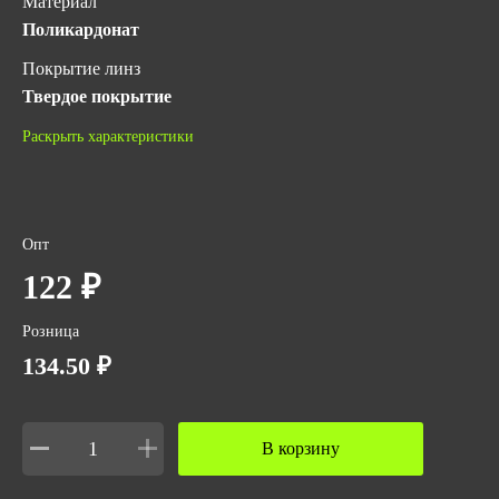
Материал
Поликардонат
Покрытие линз
Твердое покрытие
ГОСТ
Раскрыть характеристики
ТР ТС 019/2011
Количество в упаковке
150
Опт
Цвет линз
122 ₽
Прозрачный
Розница
134.50 ₽
В корзину