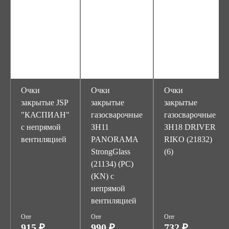
Очки
Очки
Очки
закрытые JSP
закрытые
закрытые
"КАСПИАН"
газосварочные
газосварочные
с непрямой
ЗН11
ЗН18 DRIVER
вентиляцией
PANORAMA
RIKO (21832)
StrongGlass
(6)
(21134) (PC)
(KN) с
непрямой
вентиляцией
Опт
Опт
Опт
915 ₽
990 ₽
732 ₽