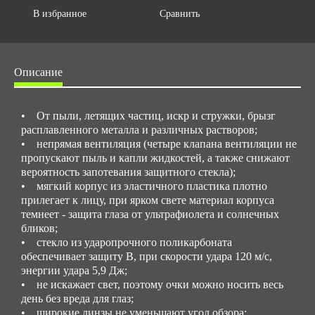
В избранное
Сравнить
Описание
• От пыли, летящих частиц, искр и стружки, брызг
расплавленного металла и различных растворов;
• непрямая вентиляция (четыре клапана вентиляции не
пропускают пыль и капли жидкостей, а также снижают
вероятность запотевания защитного стекла);
• мягкий корпус из эластичного пластика плотно
прилегает к лицу, при ярком свете материал корпуса
темнеет - защита глаза от ультрафиолета и солнечных
бликов;
• стекло из ударопрочного поликарбоната
обеспечивает защиту B, при скорости удара 120 м/с,
энергии удара 5,9 Дж;
• не искажает свет, поэтому очки можно носить весь
день без вреда для глаз;
• широкие линзы не уменьшают угол обзора;