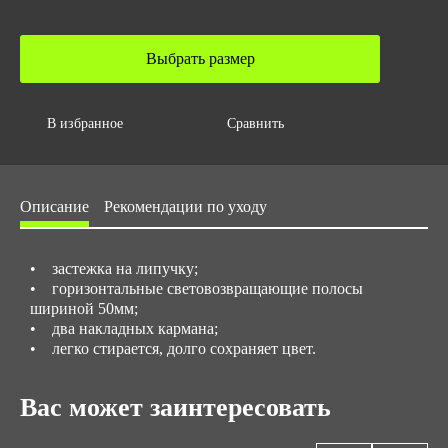
Вес за ед,кг
0.1
Выбрать размер
Объем за ед,м3
0.0005
Объем упаковки,м3
В избранное
Сравнить
0.08121
Размер/ рост
Описание
Рекомендации по уходу
с 44 до 70
• застежка на липучку;
• горизонтальные световозвращающие полосы
шириной 50мм;
• два накладных кармана;
• легко стирается, долго сохраняет цвет.
Вас может заинтересовать