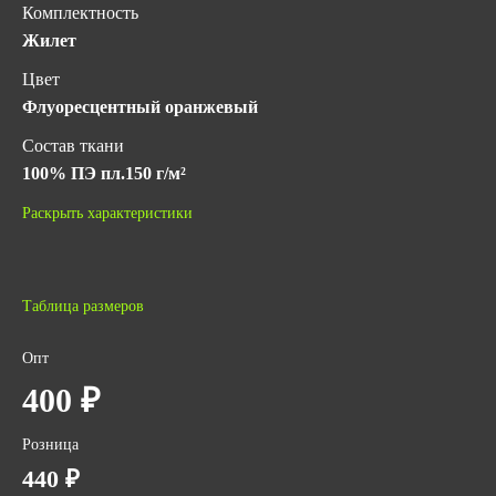
Комплектность
Жилет
Цвет
Флуоресцентный оранжевый
Состав ткани
100% ПЭ пл.150 г/м²
Класс защиты
Раскрыть характеристики
2
Гарантийный срок хранения
5 лет с даты изготовления (при соблюдении условий
Таблица размеров
хранения)
Опт
ГОСТ
400 ₽
ГОСТ 12.4.281-2014
Количество в упаковке
Розница
100
440 ₽