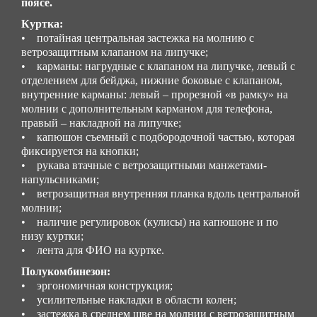
поясе.
0.144
Куртка:
• потайная центральная застежка на молнию с
Размер/ рост
ветрозащитным клапаном на липучке;
Стандартные размеры: с 44 до 62 / Рост: 158-188
• карманы: нагрудные с клапаном на липучке, левый с
Нестандартные размеры: с 40 до 42, и с 64 до 78 / Рост: с
отделением для бейджа, нижние боковые с клапаном,
194 до 200
внутренние карманы: левый – прорезной «в рамку» на
молнии с дополнительным карманом для телефона,
правый – накладной на липучке;
• капюшон съемный с подбородочной частью, которая
фиксируется на кнопки;
• рукава втачные с ветрозащитными манжетами-
напульсниками;
• ветрозащитная внутренняя планка вдоль центральной
молнии;
• наличие регулировок (кулисы) на капюшоне и по
низу куртки;
• лента для ФИО на куртке.
Полукомбинезон:
• эргономичная конструкция;
• усилительные накладки в области колен;
• застежка в среднем шве на молнии с ветрозащитным