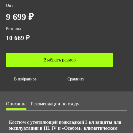
Опт
Класс защиты
9 699 ₽
3
Гарантийный срок хранения
Розница
5 лет с даты изготовления (при соблюдении условий
10 669 ₽
хранения)
ГОСТ
ТР ТС 019/2011
Выбрать размер
ГОСТ 12.4.280-2014
ГОСТ 12.4.281-2014
Количество в упаковке
В избранное
Сравнить
5
Вес за ед,кг
Описание
Рекомендации по уходу
4.1
Объем за ед,м3
0.06
Костюм с утепляющей подкладкой 3 кл защиты для
эксплуатации в III, IV и «Особом» климатическом
Объем упаковки,м3