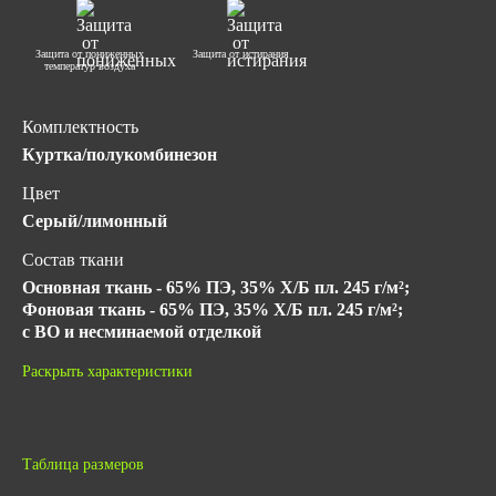
Защита от пониженных
Защита от истирания
температур воздуха
Комплектность
Куртка/полукомбинезон
Цвет
Серый/лимонный
Состав ткани
Основная ткань - 65% ПЭ, 35% Х/Б пл. 245 г/м²;
Фоновая ткань - 65% ПЭ, 35% Х/Б пл. 245 г/м²;
с ВО и несминаемой отделкой
Утеплитель
Раскрыть характеристики
Синтетический утеплитель (100% ПЭ) пл.150 г/м²
(куртка 3 слоя, низ 2 слоя)
Климатический пояс
Таблица размеров
IV и Особый