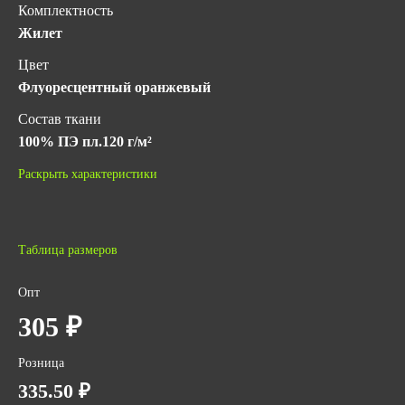
Комплектность
Жилет
Цвет
Флуоресцентный оранжевый
Состав ткани
100% ПЭ пл.120 г/м²
Класс защиты
Раскрыть характеристики
2
Гарантийный срок хранения
5 лет с даты изготовления (при соблюдении условий
Таблица размеров
хранения)
Опт
ГОСТ
305 ₽
ГОСТ 12.4.281-2014
Количество в упаковке
Розница
100
335.50 ₽