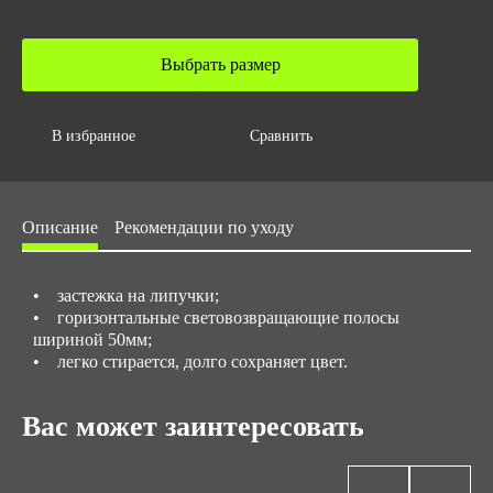
Вес за ед,кг
0.1
Выбрать размер
Объем за ед,м3
0.0005
Объем упаковки,м3
В избранное
Сравнить
0.05366
Размер/ рост
Описание
Рекомендации по уходу
с 44 до 62
• застежка на липучки;
• горизонтальные световозвращающие полосы
шириной 50мм;
• легко стирается, долго сохраняет цвет.
Вас может заинтересовать