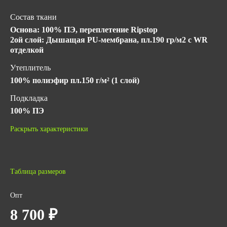
Состав ткани
Основа: 100% ПЭ, переплетение Ripstop
2ой слой: Дышащая PU-мембрана, пл.190 гр/м2 с WR
отделкой
Утеплитель
100% полиэфир пл.150 г/м² (1 слой)
Подкладка
100% ПЭ
Климатический пояс
Раскрыть характеристики
I, II
Класс защиты
1
Таблица размеров
Гарантийный срок хранения
Опт
5 лет с даты изготовления (при соблюдении условий
8 700 ₽
хранения)