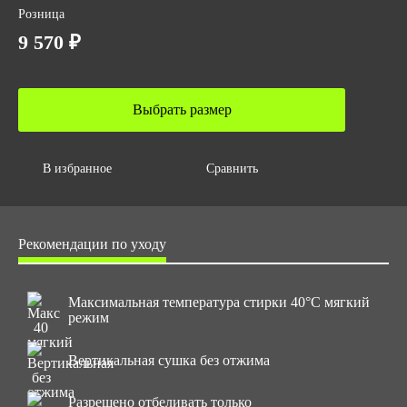
ГОСТ
Розница
ТР ТС 019/2011
9 570 ₽
ГОСТ 12.4.281-2021
Размер/ рост
с 44 до 58 / с 170 до 188
Выбрать размер
В избранное
Сравнить
Рекомендации по уходу
Максимальная температура стирки 40°С мягкий
режим
Вертикальная сушка без отжима
Разрешено отбеливать только