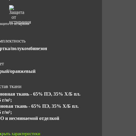
ащита от истирания
мплектность
ртка/полукомбинезон
ет
рый/оранжевый
став ткани
новная ткань - 65% ПЭ, 35% Х/Б пл.
 г/м²;
новая ткань - 65% ПЭ, 35% Х/Б пл.
 г/м²;
ВО и несминаемой отделкой
асс защиты
крыть характеристики