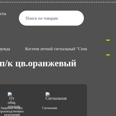
кты
Поиск по товарам
дежда
Костюм летний сигнальный "Спектр" с п/к цв.ор
п/к цв.оранжевый
Защита от общих
Сигнальная
производственных
загрязнений