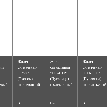
Жилет
Жилет
Жилет
ый
сигнальный
сигнальный
сигнальный
"Блик"
"СО-1 ТР"
"СО-1 ТР"
(Эконом)
(Пуговица)
(Пуговица)
евый
цв.лимонный
цв.лимонный
цв.оранжевый
Опт
Опт
Опт