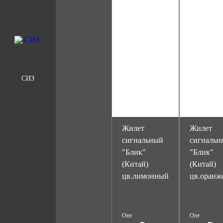
СИЗ
Жилет
Жилет
сигнальный
сигнальн
"Блик"
"Блик"
(Китай)
(Китай)
цв.лимонный
цв.оранж
Опт
Опт