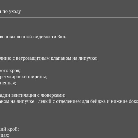
Об
 по уходу
0.
Ра
ая повышенной видимости 3кл.
Ст
15
Не
олнию с ветрозащитным клапаном на липучке;
64 
ого кроя;
 регулировки ширины;
ненная;
дин вентиляция с люверсами;
ном на липучке - левый с отделением для бейджа и нижние бок
ий крой;
цах;