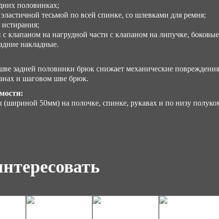
дних половинках;
 эластичной тесьмой по всей спинке, со шлевками для ремня;
 истирания;
с клапаном на нагрудной части с клапаном на липучке, боковы
задние накладные.
 шве задней половинки брюк снижает механические повреждения
анах и шаговом шве брюк.
мости:
(шириной 50мм) на полочке, спинке, рукавах и по низу полуко
интересовать