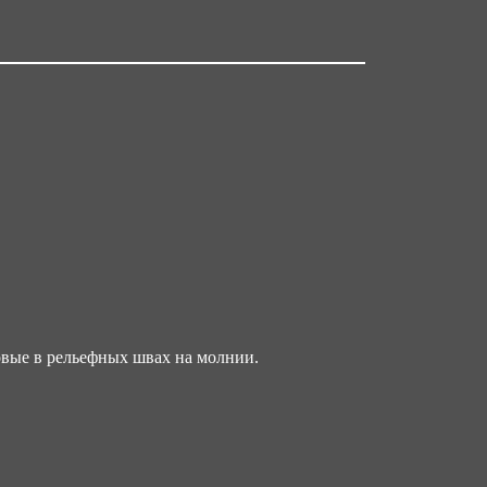
ъем упаковки,м3
0248
змер/ рост
андартные размеры: с 44 до 62 / Рост:
8-188
стандартные размеры: с 40 до 42, и с
до 78 / Рост: с 194 до 200
овые в рельефных швах на молнии.