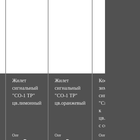
Жилет
Жилет
Костюм
сигнальный
сигнальный
зимний
"СО-1 ТР"
"СО-1 ТР"
сигнальный
цв.лимонный
цв.оранжевый
"Спектр" с п/
к
цв.лимонный
с серым
Опт
Опт
Опт