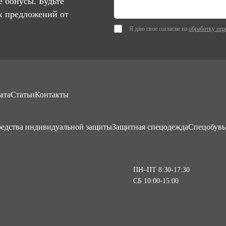
 бонусы. Будьте
х предложений от
Я даю свое согласие на
обработку пер
ата
Статьи
Контакты
едства индивидуальной защиты
Защитная спецодежда
Спецобувь
ПН–ПТ 8:30-17:30
СБ 10:00-15:00