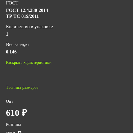
ГОСТ
ГОСТ 12.4.280-2014
ТР ТС 019/2011
Количество в упаковке
1
Вес за ед,кг
0.146
Объем за ед,м3
Раскрыть характеристики
0.005
Объем упаковки,м3
0.005
Таблица размеров
Опт
610 ₽
Розница