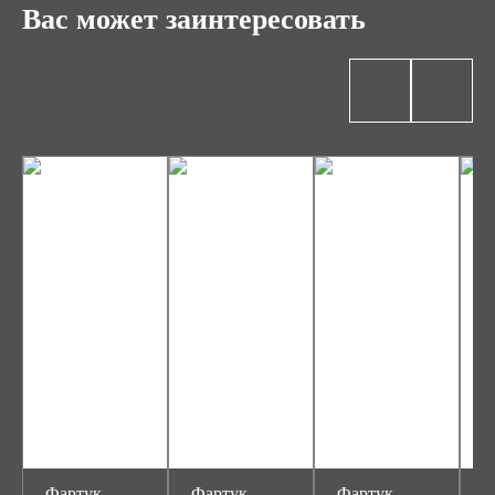
Вас может заинтересовать
Фартук
Фартук
Фартук
Ф