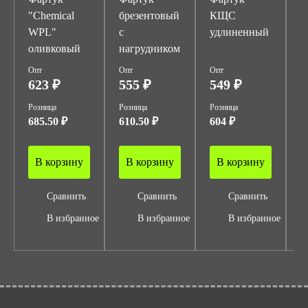
"Chemical
брезентовый
КЩС
с
WPL"
с
удлиненный
оливковый
нагрудником
Опт
Опт
Опт
О
623 ₽
555 ₽
549 ₽
1
Розница
Розница
Розница
Р
685.50 ₽
610.50 ₽
604 ₽
1
В корзину
В корзину
В корзину
Сравнить
Сравнить
Сравнить
В избранное
В избранное
В избранное