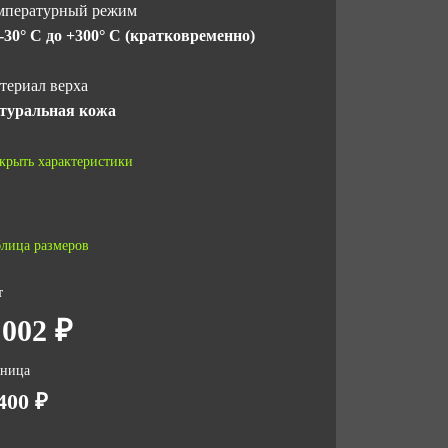
мпературный режим
 -30° C до +300° C (кратковременно)
териал верха
туральная кожа
тод крепления подошвы
крыть характеристики
тьевой
дносок
лица размеров
мпозитный (200 Дж)
т
рнитура
 002 ₽
талл
зница
СТ
400 ₽
СТ 12.4.137-2001
СТ 12.4.032-95