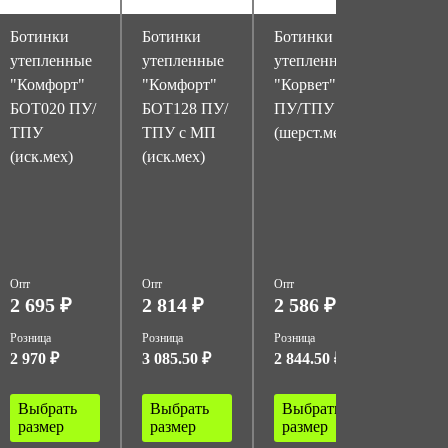
Ботинки
Ботинки
Ботинки
Боти
утепленные
утепленные
утепленные
утепл
"Комфорт"
"Комфорт"
"Корвет"
"Корв
БОТ020 ПУ/
БОТ128 ПУ/
ПУ/ТПУ
ПУ/Т
ТПУ
ТПУ с МП
(шерст.мех)
МП
(иск.мех)
(иск.мех)
(шерс
Опт
Опт
Опт
Опт
2 695 ₽
2 814 ₽
2 586 ₽
2 73
Розница
Розница
Розница
Розница
2 970 ₽
3 085.50 ₽
2 844.50 ₽
3 003 
Выбрать
Выбрать
Выбрать
Выбр
размер
размер
размер
разм