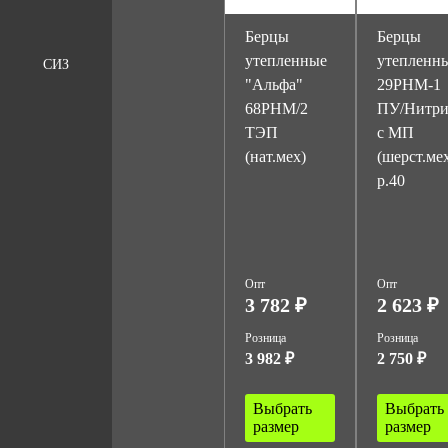
Берцы
Берцы
утепленные
утепленн
СИЗ
"Альфа"
29РНМ-1
68РНМ/2
ПУ/Нитр
ТЭП
с МП
(нат.мех)
(шерст.ме
р.40
Опт
Опт
3 782 ₽
2 623 ₽
Розница
Розница
3 982 ₽
2 750 ₽
Выбрать
Выбрать
размер
размер