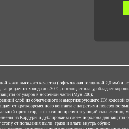
ТР
Ко
10
Вес
1.5
Об
0.
Об
ой кожи высокого качества (юфть яловая толщиной 2,0 мм) и вс
0.
 защищает от холода до -30°С, поглощает влагу, обладает хоро
ащиты от ударов в носочной части (Мун 200);
енний слой из облегченного и амортизирующего ПУ, ходовой сл
ает от кратковременного контакта с нагретыми поверхностями 
иальный протектор, эффективно препятствующий скольжению, мо
лнены из Кордуры и дублированы слоем поролона для защиты от
стопу от попадания пыли, грязи и влаги внутрь обуви;
ая, газовая, химическая промышленности, машиностроение, сель