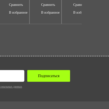
Сравнить
Сравнить
Сравнить
Ср
В избранное
В избранное
В избранное
В 
Подписаться
сональных данных