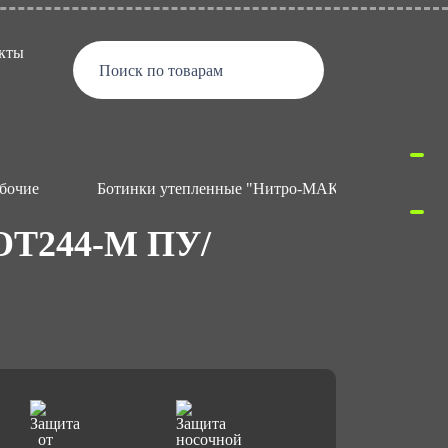
кты
Поиск по товарам
бочие
Ботинки утепленные "Нитро-МАКС" БОТ244-М ПУ
ОТ244-М ПУ/