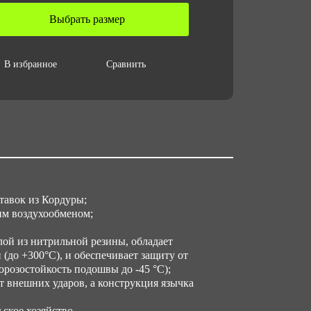
 ТС 019/2011
Выбрать размер
личество в упаковке
В избранное
Сравнить
 за ед,кг
ъем за ед,м3
009
ъем упаковки,м3
тавок из Кордуры;
084
шим воздухообменом;
ой из нитрильной резины, обладает
(до +300°С), и обеспечивает защиту от
розостойкость подошвы до -45 °С);
 внешних ударов, а конструкция язычка
ское хозяйство.