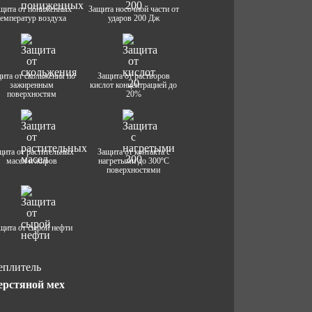
щита от пониженных
Защита носочной части от
температур воздуха
ударов 200 Дж
ита от скольжения по
Защита от растворов
зажиренным
кислот концентрацией до
поверхностям
20%
щита от растительных
Защита от контакта с
масел и жиров
нагретыми до 300ºС
поверхностями
щита от сырой нефти
еплитель
рстяной мех