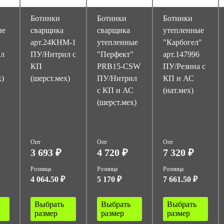
Ботинки
Ботинки
Ботинки
ые
сварщика
сварщика
утепленные
арт.24КНМ-1
утепленные
"Карбогел"
ил
ПУ/Нитрил с
"Перфект"
арт.147996
КП
PRB15-CSW
ПУ/Резина с
х)
(шерст.мех)
ПУ/Нитрил
КП и АС
с КП и АС
(нат.мех)
(шерст.мех)
Опт
Опт
Опт
3 693 ₽
4 720 ₽
7 320 ₽
Розница
Розница
Розница
4 064.50 ₽
5 170 ₽
7 661.50 ₽
Выбрать
Выбрать
Выбрать
размер
размер
размер