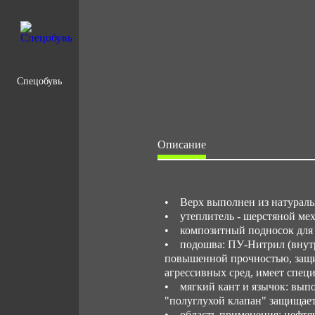
Спецобувь
Описание
• Верх выполнен из натуральн
• утеплитель - шерстяной мех,
• композитный подносок для з
• подошва: ПУ-Нитрил (внутр
повышенной прочностью, защищ
агрессивных сред, имеет спец
• мягкий кант и язычок: выпо
"полуглухой клапан" защищает 
• область применения: нефтян