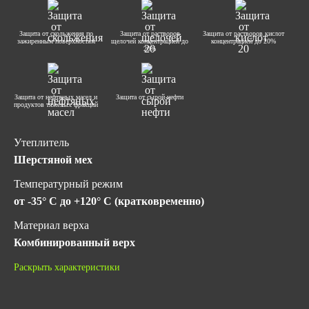
Защита от скольжения по
Защита от растворов
Защита от растворов кислот
зажиренным поверхностям
щелочей концентрацией до
концентрацией до 20%
20%
Защита от нефтяных масел и
Защита от сырой нефти
продуктов тяжелых фракций
Утеплитель
Шерстяной мех
Температурный режим
от -35° C до +120° C (кратковременно)
Материал верха
Комбинированный верх
Метод крепления подошвы
Раскрыть характеристики
Литьевой
Подносок