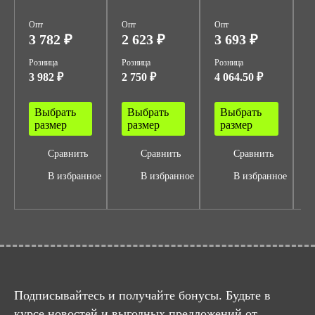
Опт
Опт
Опт
О
3 782 ₽
2 623 ₽
3 693 ₽
4
Розница
Розница
Розница
Р
3 982 ₽
2 750 ₽
4 064.50 ₽
5
Выбрать
Выбрать
Выбрать
размер
размер
размер
Сравнить
Сравнить
Сравнить
В избранное
В избранное
В избранное
Подписывайтесь и получайте бонусы. Будьте в
курсе новостей и выгодных предложений от