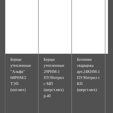
Берцы
Берцы
Ботинки
Б
утепленные
утепленные
сварщика
с
"Альфа"
29РНМ-1
арт.24КНМ-1
у
68РНМ/2
ПУ/Нитрил
ПУ/Нитрил с
"
ТЭП
с МП
КП
P
(нат.мех)
(шерст.мех)
(шерст.мех)
П
р.40
с
(