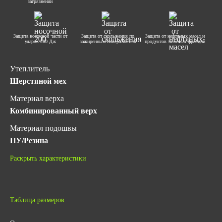
загрязнений
Защита носочной части от
Защита от скольжения по
Защита от нефтяных масел и
ударов 200 Дж
зажиренным поверхностям
продуктов тяжелых фракций
Утеплитель
Шерстяной мех
Материал верха
Комбинированный верх
Материал подошвы
ПУ/Резина
Метод крепления подошвы
Раскрыть характеристики
Литьевой
Подносок
Композитный (200 Дж)
Таблица размеров
Антипрокольная стелька