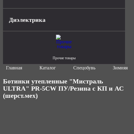
Диэлектрика
Прочие товары
Главная
Каталог
Спецобувь
Зимняя сп
Ботинки утепленные "Мистраль
ULTRA" PR-5CW ПУ/Резина с КП и АС
(шерст.мех)