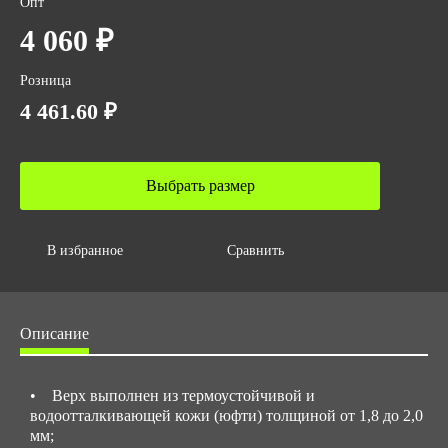
Опт
Кевларовая
4 060 ₽
Фурнитура
Металл
Розница
4 461.60 ₽
ГОСТ
ТР ТС 019/2011
Количество в упаковке
Выбрать размер
10
Высота
В избранное
Сравнить
16
Вес за ед,кг
1.5
Описание
Объем за ед,м3
0.009
• Верх выполнен из термоустойчивой и
Объем упаковки,м3
водоотталкивающей кожи (юфти) толщиной от 1,8 до 2,0
0.087
мм;