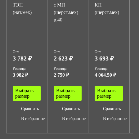
ТЭП
с МП
КП
P
(нат.мех)
(шерст.мех)
(шерст.мех)
П
р.40
с
(
Опт
Опт
Опт
О
3 782 ₽
2 623 ₽
3 693 ₽
4
Розница
Розница
Розница
Р
3 982 ₽
2 750 ₽
4 064.50 ₽
5
Выбрать
Выбрать
Выбрать
размер
размер
размер
Сравнить
Сравнить
Сравнить
В избранное
В избранное
В избранное