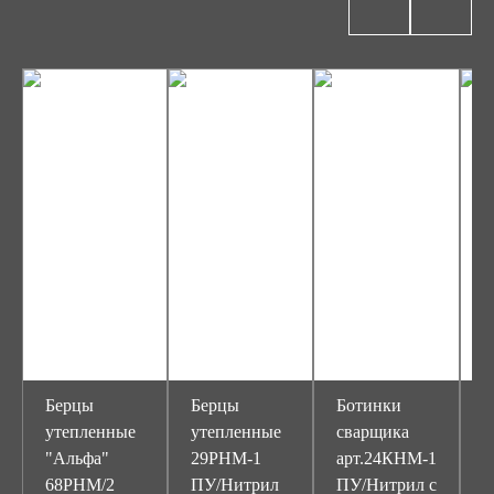
Берцы
Берцы
Ботинки
Б
утепленные
утепленные
сварщика
с
"Альфа"
29РНМ-1
арт.24КНМ-1
у
68РНМ/2
ПУ/Нитрил
ПУ/Нитрил с
"