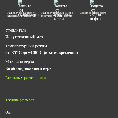
Защита от скольжения по
Защита от нефтяных масел и
Защита от сырой нефти
зажиренным поверхностям
продуктов тяжелых фракций
Утеплитель
Искусственный мех
Температурный режим
от -35° C до +160° C (кратковременно)
Материал верха
Комбинированный верх
Метод крепления подошвы
Раскрыть характеристики
Литьевой
Подносок
Без подноска
Таблица размеров
Фурнитура
Опт
Металл