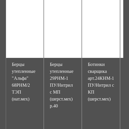
Берцы
Берцы
Ботинки
Б
утепленные
утепленные
сварщика
с
"Альфа"
29РНМ-1
арт.24КНМ-1
у
68РНМ/2
ПУ/Нитрил
ПУ/Нитрил с
"
ТЭП
с МП
КП
P
(нат.мех)
(шерст.мех)
(шерст.мех)
П
р.40
с
(