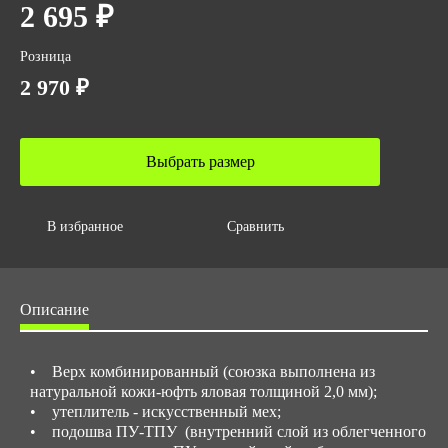
2 695 ₽
ГОСТ
ГОСТ Р 12.4.187-97
Розница
ГОСТ 12.4.032-95
2 970 ₽
ГОСТ 12.4.033-77
Количество в упаковке
10
Выбрать размер
Вес за ед,кг
1.1
В избранное
Сравнить
Объем за ед,м3
0.009
Объем упаковки,м3
Описание
0.084
• Верх комбинированный (союзка выполнена из
натуральной кожи-юфть яловая толщиной 2,0 мм);
• утеплитель - искусственный мех;
• подошва ПУ-ТПУ (внутренний слой из облегченного