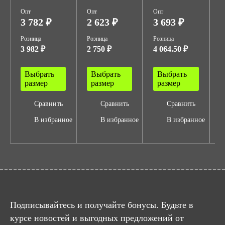
Опт
Опт
Опт
О
3 782 ₽
2 623 ₽
3 693 ₽
4
Розница
Розница
Розница
Р
3 982 ₽
2 750 ₽
4 064.50 ₽
5
Выбрать
Выбрать
Выбрать
размер
размер
размер
Сравнить
Сравнить
Сравнить
В избранное
В избранное
В избранное
Подписывайтесь и получайте бонусы. Будьте в
курсе новостей и выгодных предложений от