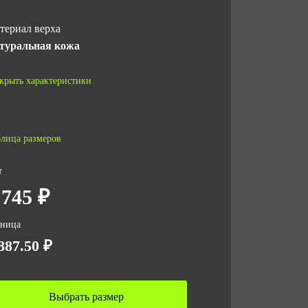
териал верха
туральная кожа
тод крепления подошвы
крыть характеристики
тьевой
дносок
лица размеров
мпозитный (200 Дж)
т
рнитура
 745 ₽
талл
зница
личество в упаковке
887.50 ₽
сота
Выбрать размер