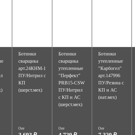
Ботинки
Ботинки
Ботинки
ые
сварщика
сварщика
утепленные
арт.24КНМ-1
утепленные
"Карбогел"
ил
ПУ/Нитрил с
"Перфект"
арт.147996
КП
PRB15-CSW
ПУ/Резина с
х)
(шерст.мех)
ПУ/Нитрил
КП и АС
с КП и АС
(нат.мех)
(шерст.мех)
Опт
Опт
Опт
3 693 ₽
4 720 ₽
7 320 ₽