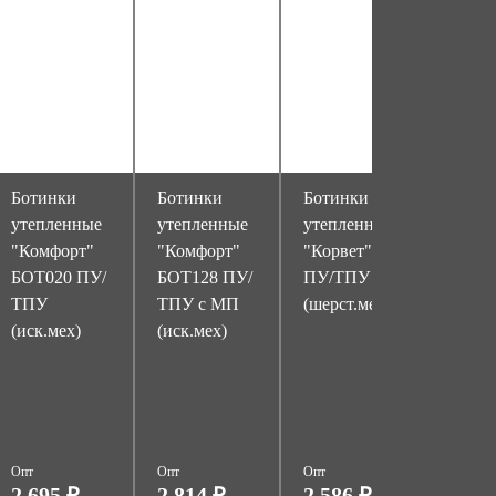
Ботинки
Ботинки
Ботинки
Боти
утепленные
утепленные
утепленные
утепл
"Комфорт"
"Комфорт"
"Корвет"
"Корв
БОТ020 ПУ/
БОТ128 ПУ/
ПУ/ТПУ
ПУ/Т
ТПУ
ТПУ с МП
(шерст.мех)
МП
(иск.мех)
(иск.мех)
(шерс
Опт
Опт
Опт
Опт
2 695 ₽
2 814 ₽
2 586 ₽
2 73