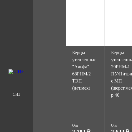
Берцы
Берцы
утепленные
утепленн
"Альфа"
29РНМ-1
68РНМ/2
ПУ/Нитр
ТЭП
с МП
(нат.мех)
(шерст.ме
СИЗ
р.40
Опт
Опт
3 782 ₽
2 623 ₽