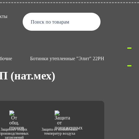
кты
Поиск по товарам
бочие
Ботинки утепленные "Элит" 22РНМ с КП (нат.мех
 (нат.мех)
Защита от общих
Защита от пониженных
производственных
температур воздуха
загрязнений