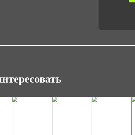
Вес
1.3
Об
0.
Об
0.
интересовать