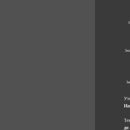
З
Защ
За
Ут
На
Те
до 