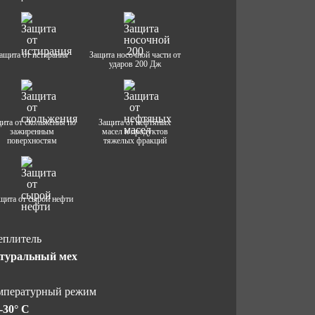
ащита от истирания
Защита носочной части от
ударов 200 Дж
ита от скольжения по
Защита от нефтяных
зажиренным
масел и продуктов
поверхностям
тяжелых фракций
щита от сырой нефти
еплитель
туральный мех
мпературный режим
-30° C