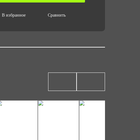
 за ед,кг
В избранное
Сравнить
ъем за ед,м3
007
ъем упаковки,м3
007