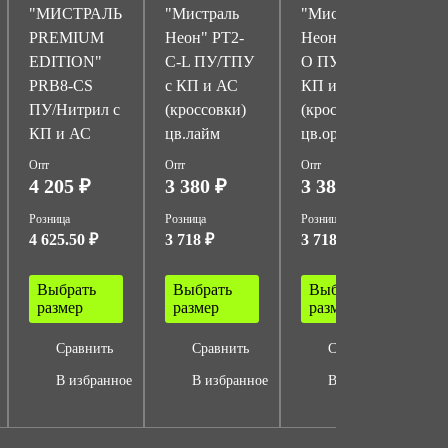
"МИСТРАЛЬ
"Мистраль
"Мистраль
PREMIUM
Неон" PT2-
Неон" PT2-C-
EDITION"
C-L ПУ/ТПУ
O ПУ/ТПУ с
PRB8-CS
с КП и АС
КП и АС
ПУ/Нитрил с
(кроссовки)
(кроссовки)
КП и АС
цв.лайм
цв.оранжевый
Опт
Опт
Опт
4 205 ₽
3 380 ₽
3 380 ₽
Розница
Розница
Розница
Р
4 625.50 ₽
3 718 ₽
3 718 ₽
Выбрать
Выбрать
Выбрать
размер
размер
размер
Сравнить
Сравнить
Сравнить
В избранное
В избранное
В избранное