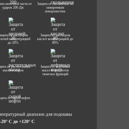
ита носочной части от
Защита от скольжения по
ударов 200 Дж
зажиренным
поверхностям
ащита от растворов
Защита от растворов
лочей концентрацией
кислот концентрацией до
до 20%
80%
щита от растительных
Защита от нефтяных
масел и жиров
масел и продуктов
тяжелых фракций
щита от сырой нефти
мпературный диапазон для подошвы
 -20° C до +120° C