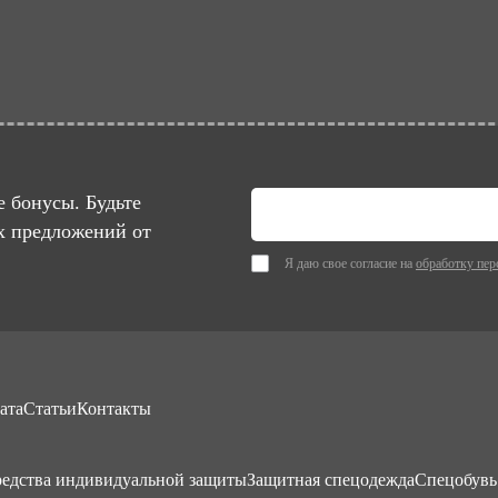
 бонусы. Будьте
х предложений от
Я даю свое согласие на
обработку пер
ата
Статьи
Контакты
едства индивидуальной защиты
Защитная спецодежда
Спецобувь