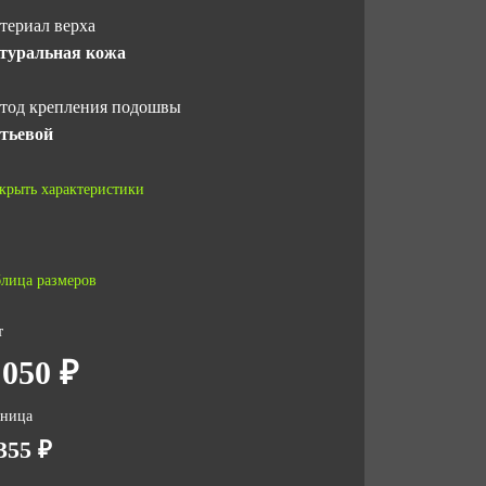
териал верха
туральная кожа
тод крепления подошвы
тьевой
дносок
крыть характеристики
мпозитный (200 Дж)
типрокольная стелька
лица размеров
таллическая
т
рнитура
 050 ₽
талл
зница
СТ
355 ₽
 ТС 019/2011