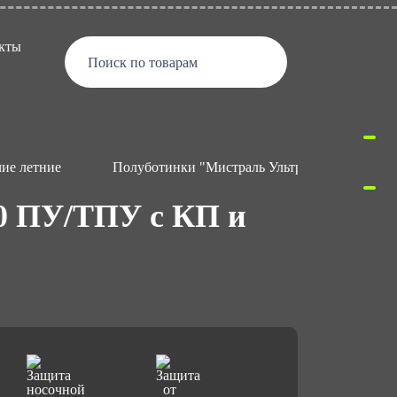
кты
Поиск по товарам
ие летние
Полуботинки "Мистраль Ультра" SJ5050 ПУ/
0 ПУ/ТПУ с КП и