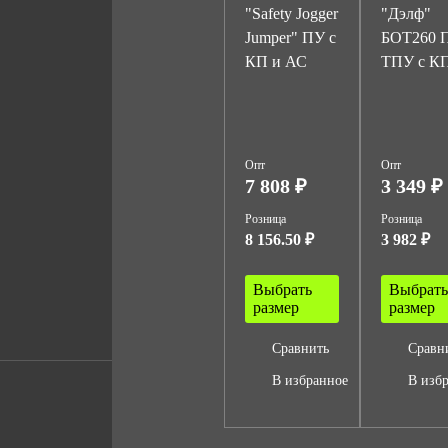
"Safety Jogger
"Дэлф"
Jumper" ПУ с
БОТ260 
КП и АС
ТПУ с К
Опт
Опт
7 808 ₽
3 349 ₽
Розница
Розница
8 156.50 ₽
3 982 ₽
Выбрать
Выбрать
размер
размер
Сравнить
Сравн
В избранное
В изб