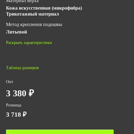
Материал верха
Кожа искусственная (микрофибра)
Трикотажный материал
Метод крепления подошвы
Литьевой
Подносок
Раскрыть характеристики
Композитный (200 Дж)
Антипрокольная стелька
Кевларовая
Таблица размеров
Фурнитура
Опт
Металл
3 380 ₽
Количество в упаковке
1
Розница
3 718 ₽
Вес за ед,кг
0.9
Объем за ед,м3