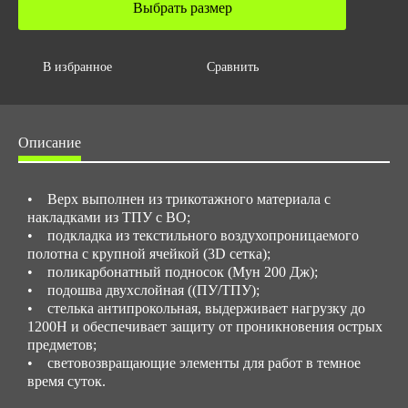
Выбрать размер
0.007
Объем упаковки,м3
В избранное
Сравнить
0.007
Описание
• Верх выполнен из трикотажного материала с
накладками из ТПУ с ВО;
• подкладка из текстильного воздухопроницаемого
полотна с крупной ячейкой (3D сетка);
• поликарбонатный подносок (Мун 200 Дж);
• подошва двухслойная ((ПУ/ТПУ);
• стелька антипрокольная, выдерживает нагрузку до
1200Н и обеспечивает защиту от проникновения острых
предметов;
• световозвращающие элементы для работ в темное
время суток.