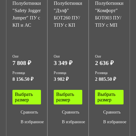
Полуботинки
Полуботинки
Полуботинки
"Safety Jogger
"Дэлф"
"Комфорт"
Jumper" ПУ с
БОТ260 ПУ/
БОТ003 ПУ/
КП и АС
ТПУ с КП
ТПУ с МП
Опт
Опт
Опт
7 808 ₽
3 349 ₽
2 636 ₽
Розница
Розница
Розница
8 156.50 ₽
3 982 ₽
2 885.50 ₽
Выбрать
Выбрать
Выбрать
размер
размер
размер
Сравнить
Сравнить
Сравнить
В избранное
В избранное
В избранное