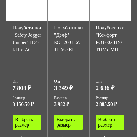
Полуботинки
Полуботинки
Полуботинки
"Safety Jogger
"Дэлф"
"Комфорт"
Jumper" ПУ с
БОТ260 ПУ/
БОТ003 ПУ/
КП и АС
ТПУ с КП
ТПУ с МП
Опт
Опт
Опт
7 808 ₽
3 349 ₽
2 636 ₽
Розница
Розница
Розница
8 156.50 ₽
3 982 ₽
2 885.50 ₽
Выбрать
Выбрать
Выбрать
размер
размер
размер