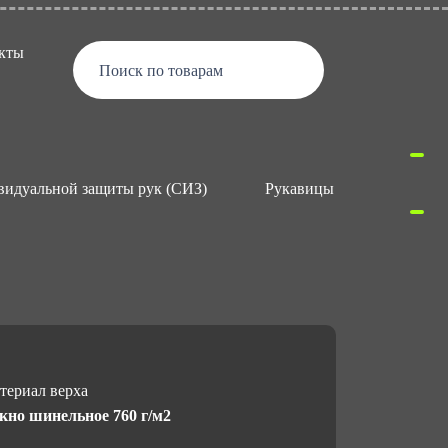
кты
Поиск по товарам
видуальной защиты рук (СИЗ)
Рукавицы рабочие, брезен
териал верха
кно шинельное 760 г/м2