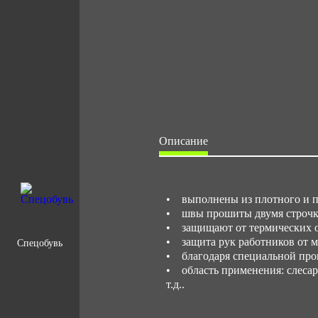
Описание
• выполнены из плотного и п
• швы прошиты двумя строчка
• защищают от термических о
• защита рук работников от 
Спецобувь
• благодаря специальной проп
• область применения: слесар
т.д..