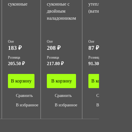
суконные
суконные с
утепленные
у
двойным
(ватин)
(и
наладонником
Опт
Опт
Опт
Оп
183 ₽
208 ₽
87 ₽
1
Розница
Розница
Розница
Ро
205.50 ₽
217.80 ₽
91.30 ₽
14
В корзину
В корзину
В корзину
Сравнить
Сравнить
Сравнить
В избранное
В избранное
В избранное