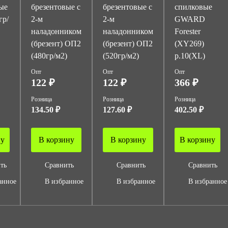
ые
брезентовые с
брезентовые с
спилковые
гр/
2-м
2-м
GWARD
наладонником
наладонником
Forester
(брезент) ОП2
(брезент) ОП2
(XY269)
(480гр/м2)
(520гр/м2)
р.10(XL)
Опт
Опт
Опт
122 ₽
122 ₽
366 ₽
Розница
Розница
Розница
134.50 ₽
127.60 ₽
402.50 ₽
ну
В корзину
В корзину
В корзину
ть
Сравнить
Сравнить
Сравнить
анное
В избранное
В избранное
В избранное