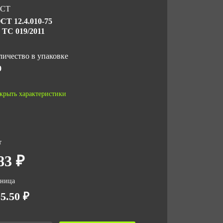
СТ
СТ 12.4.010-75
 ТС 019/2011
личество в упаковке
0
 за ед,кг
крыть характеристики
8
ъем за ед,м3
т
001
83 ₽
ъем упаковки,м3
144
зница
5.50 ₽