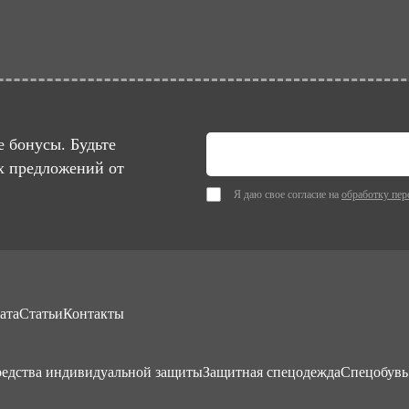
 бонусы. Будьте
х предложений от
Я даю свое согласие на
обработку пер
ата
Статьи
Контакты
едства индивидуальной защиты
Защитная спецодежда
Спецобувь