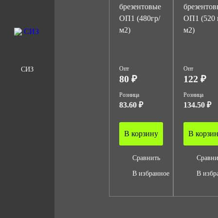
брезентовые
брезентов
ОП1 (480гр/
ОП1 (520 
м2)
м2)
Опт
Опт
СИЗ
80 ₽
122 ₽
Розница
Розница
83.60 ₽
134.50 ₽
В корзину
В корзи
Сравнить
Сравни
В избранное
В избр