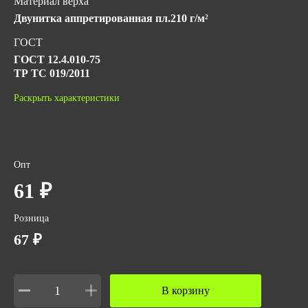
Материал верха
Двунитка аппретированная пл.210 г/м²
ГОСТ
ГОСТ 12.4.010-75
ТР ТС 019/2011
Количество в упаковке
Раскрыть характеристики
400
Объем за ед,м3
0.0003
Опт
Объем упаковки,м3
61 ₽
0.12
Розница
67 ₽
В корзину