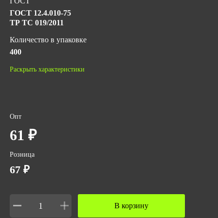
ГОСТ
ГОСТ 12.4.010-75
ТР ТС 019/2011
Количество в упаковке
400
Вес за ед,кг
Раскрыть характеристики
0.07
Объем упаковки,м3
0.00562
Опт
61 ₽
Розница
67 ₽
В корзину