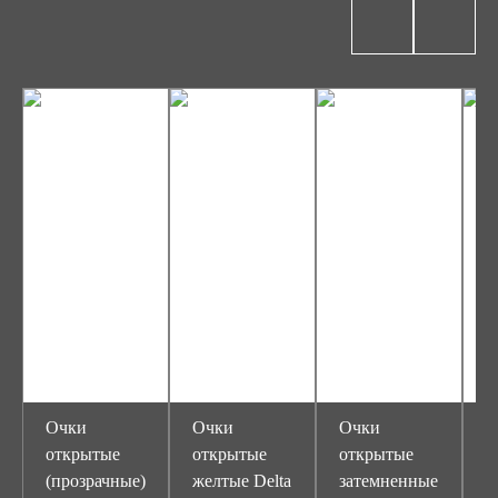
Очки
Очки
Очки
О
открытые
открытые
открытые
о
(прозрачные)
желтые Delta
затемненные
з