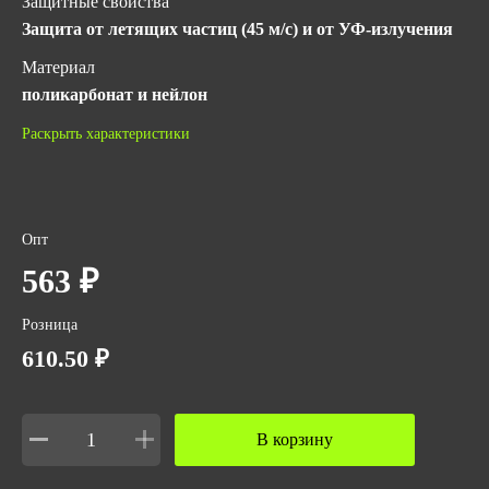
Защитные свойства
Защита от летящих частиц (45 м/с) и от УФ-излучения
Материал
поликарбонат и нейлон
Количество в упаковке
Раскрыть характеристики
1
Цвет линз
Затемненные
Опт
Вес за ед,кг
563 ₽
0.04
Розница
Объем за ед,м3
610.50 ₽
0.00045
Объем упаковки,м3
0.00045
В корзину
Вес упаковки,кг
0.04