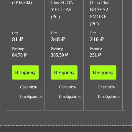
(ОЧК304)
Plus EGON
Delta Plus
D
YELLOW
BRAVA2
L
(PC)
SMOKE
(
(PC)
Опт
Опт
Опт
О
81 ₽
348 ₽
210 ₽
5
Розница
Розница
Розница
Р
84.70 ₽
385.50 ₽
231 ₽
6
В корзину
В корзину
В корзину
Сравнить
Сравнить
Сравнить
В избранное
В избранное
В избранное