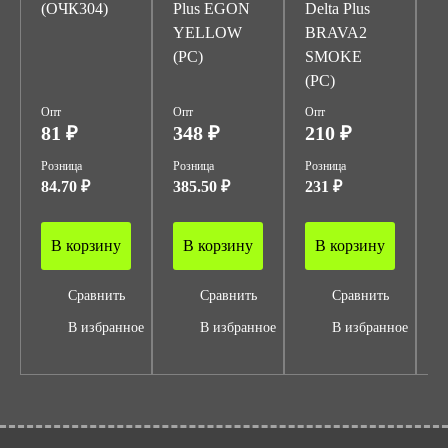
(ОЧК304)
Plus EGON
Delta Plus
D
YELLOW
BRAVA2
L
(PC)
SMOKE
(
(PC)
Опт
Опт
Опт
О
81 ₽
348 ₽
210 ₽
5
Розница
Розница
Розница
Р
84.70 ₽
385.50 ₽
231 ₽
6
В корзину
В корзину
В корзину
Сравнить
Сравнить
Сравнить
В избранное
В избранное
В избранное