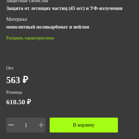
Защитные свойства
Защита от летящих частиц (45 м/с) и УФ-излучения
Материал
монолитный поликарбонат и нейлон
ГОСТ
Раскрыть характеристики
ТР ТС 019/2011
Количество в упаковке
100
Опт
Цвет линз
563 ₽
Прозрачный
Розница
Вес за ед,кг
610.50 ₽
0.07
Объем за ед,м3
0.00066
В корзину
Объем упаковки,м3
0.066