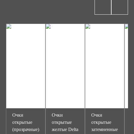
Очки
Очки
Очки
О
открытые
открытые
открытые
о
(прозрачные)
желтые Delta
затемненные
з