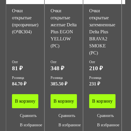
Очки
Очки
Очки
О
открытые
открытые
открытые
о
(прозрачные)
желтые Delta
затемненные
з
(ОЧК304)
Plus EGON
Delta Plus
D
YELLOW
BRAVA2
L
(PC)
SMOKE
(
(PC)
Опт
Опт
Опт
О
81 ₽
348 ₽
210 ₽
5
Розница
Розница
Розница
Р
84.70 ₽
385.50 ₽
231 ₽
6
В корзину
В корзину
В корзину
Сравнить
Сравнить
Сравнить
В избранное
В избранное
В избранное