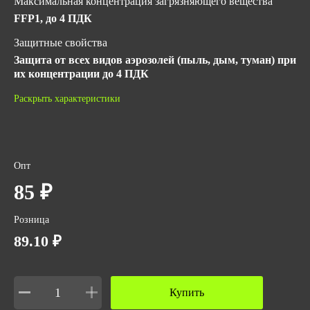
Максимальная концентрация загрязняющего вещества
FFP1, до 4 ПДК
Защитные свойства
Защита от всех видов аэрозолей (пыль, дым, туман) при
их концентрации до 4 ПДК
Материал
Раскрыть характеристики
Высокоэффективный фильтрующий материал нового
поколения
ГОСТ
Опт
ТУ 32.50.50-034-44234511-2022 (для медицинских
респираторов)
85 ₽
ГОСТ 12.4.294-2015
EN 149:2001+А1:2009
Розница
ТР ТС 019/2011
89.10 ₽
Купить