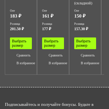
(складной)
Опт
Опт
Опт
О
183 ₽
161 ₽
150 ₽
7
Розница
Розница
Розница
Р
201.50 ₽
177 ₽
157.30 ₽
7
Выбрать
Выбрать
Выбрать
размер
размер
размер
Сравнить
Сравнить
Сравнить
В избранное
В избранное
В избранное
Подписывайтесь и получайте бонусы. Будьте в