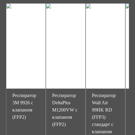
Респиратор
Респиратор
Респиратор
Р
3М 9926 с
DeltaPlus
Wall Air
W
клапаном
M1200VW с
99HK RD
8
(FFP2)
клапаном
(FFP3)
(
(FFP2)
стандарт с
с
клапаном
к