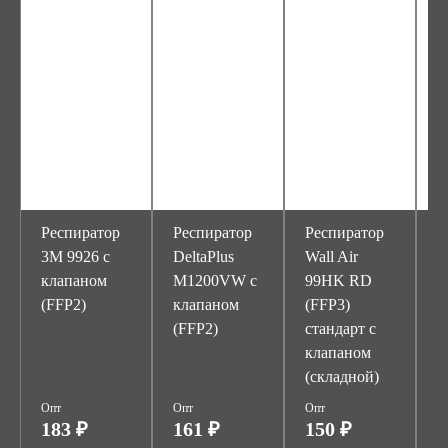
Респиратор
Респиратор
Респиратор
Р
3М 9926 с
DeltaPlus
Wall Air
W
клапаном
M1200VW с
99HK RD
8
(FFP2)
клапаном
(FFP3)
(
(FFP2)
стандарт с
с
клапаном
к
(складной)
Опт
Опт
Опт
О
183 ₽
161 ₽
150 ₽
7