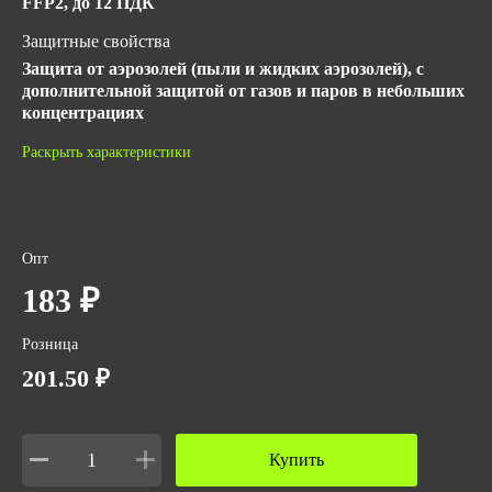
FFP2, до 12 ПДК
Защитные свойства
Защита от аэрозолей (пыли и жидких аэрозолей), с
дополнительной защитой от газов и паров в небольших
концентрациях
Материал
Раскрыть характеристики
Нетканый фильтрующий материал.
ГОСТ
ТР ТС 019/2011
Опт
Количество в упаковке
183 ₽
10
Розница
Вес за ед,кг
201.50 ₽
0.035
Объем упаковки,м3
0.004
Купить