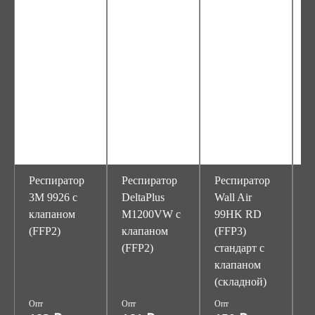
Респиратор
Респиратор
Респиратор
Р
3М 9926 с
DeltaPlus
Wall Air
W
клапаном
M1200VW с
99HK RD
8
(FFP2)
клапаном
(FFP3)
(
(FFP2)
стандарт с
с
клапаном
к
(складной)
Опт
Опт
Опт
О