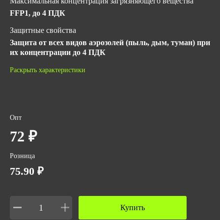
Максимальная концентрация загрязняющего вещества
FFP1, до 4 ПДК
Защитные свойства
Защита от всех видов аэрозолей (пыль, дым, туман) при
их концентрации до 4 ПДК
Материал
Раскрыть характеристики
Нетканый фильтрующий материал
ГОСТ
ТУ 32.50.50-034-44234511-2022 (для медицинских
Опт
респираторов)
ГОСТ 12.4.294-2015
72 ₽
EN 149:2001+А1:2009
ТР ТС 019/2011
Розница
75.90 ₽
Купить