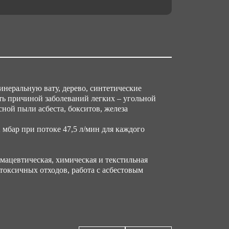
ъем упаковки,м3
0035
неральную вату, дерево, синтетические
тать причиной заболеваний легких – угольной
сной пыли асбеста, бокситов, железа
мбар при потоке 47,5 л/мин для каждого
мацевтическая, химическая и текстильная
токсичных отходов, работа с асбестовым