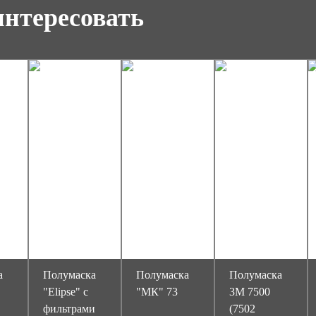
интересовать
а
Полумаска
Полумаска
Полумаска
"Elipse" с
"МК" 73
3М 7500
фильтрами
(7502