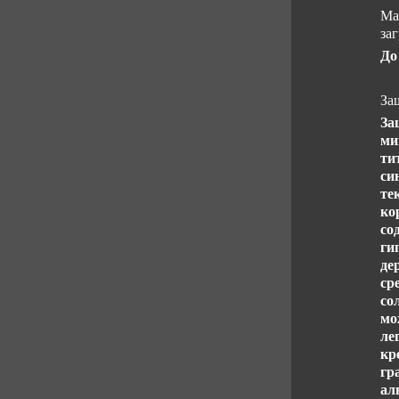
Ма
за
До
За
За
ми
ти
си
те
ко
со
ги
де
ср
со
мо
ле
кр
гр
ал