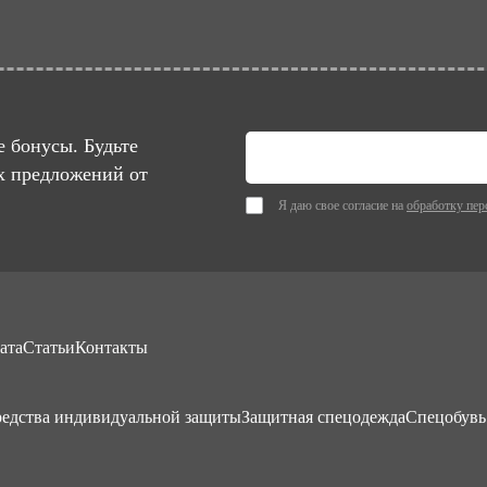
 бонусы. Будьте
х предложений от
Я даю свое согласие на
обработку пер
ата
Статьи
Контакты
едства индивидуальной защиты
Защитная спецодежда
Спецобувь