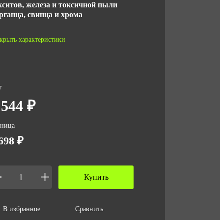
кситов, железа и токсичной пыли
рганца, свинца и хрома
териал
крыть характеристики
тканый фильтрующий материал
СТ
т
 ТС 019/2011
 544 ₽
личество в упаковке
зница
698 ₽
 за ед,кг
5
Купить
ъем за ед,м3
00035
В избранное
Сравнить