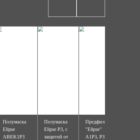
Полумаска
Полумаска
Предфильтр
Респи
Elipse
Elipse P3, с
"Elipse"
Исток
ABEK1P3
защитой от
A1P3, P3 (20
(РПГ-