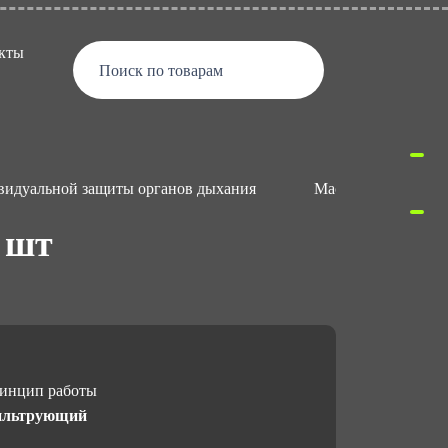
кты
Поиск по товарам
видуальной защиты органов дыхания
Маски и полумаск
 шт
инцип работы
льтрующий