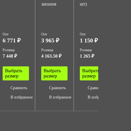
запахов
шт)
компл
фильт
А1В1
Опт
Опт
Опт
Опт
6 771 ₽
3 965 ₽
1 150 ₽
366 
Розница
Розница
Розница
Розница
7 448 ₽
4 163.50 ₽
1 265 ₽
403 ₽
Выбрать
Выбрать
Выбрать
Выбр
размер
размер
размер
разм
Сравнить
Сравнить
Сравнить
Ср
В избранное
В избранное
В избранное
В 