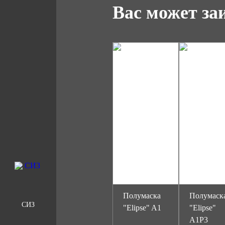
Вас может за
Полумаска
Полумаск
СИЗ
"Elipse" A1
"Elipse"
A1P3