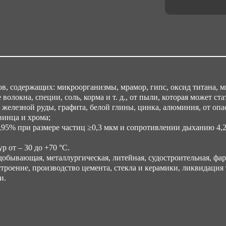
Об
0.
, содержащих: микроорганизмы, мрамор, гипс, оксид титана, ми
волокна, специи, соль, корма и т. д., от пыли, которая может с
 железной руды, графита, белой глины, цинка, алюминия, от опа
винца и хрома;
95% при размере частиц ≥0,3 мкм и сопротивлении дыханию 4,2 
 от – 30 до +70 °С.
обывающая, металлургическая, литейная, судостроительная, фар
роение, производство цемента, стекла и керамики, ликвидация 
и.