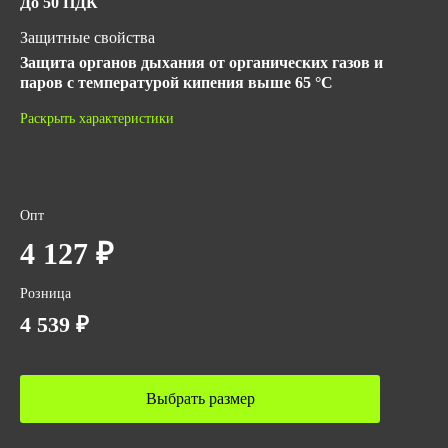
До 50 ПДК
Защитные свойства
Защита органов дыхания от органических газов и
паров с температурой кипения выше 65 °C
Материал
Раскрыть характеристики
Медицинский термопластичный эластомер
ГОСТ
ТР ТС 019/2011
Опт
Количество в упаковке
4 127 ₽
8
Розница
Вес за ед,кг
4 539 ₽
0.878
Объем за ед,м3
0.00551
Выбрать размер
Объем упаковки,м3
0.04408