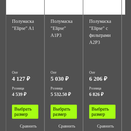
Полумаска
Полумаска
Полумаска
П
"Elipse" A1
"Elipse"
"Elipse" с
"
A1P3
фильтрами
A2P3
Опт
Опт
Опт
О
4 127 ₽
5 030 ₽
6 206 ₽
1
Розница
Розница
Розница
Р
4 539 ₽
5 532.50 ₽
6 826 ₽
1
Выбрать
Выбрать
Выбрать
размер
размер
размер
Сравнить
Сравнить
Сравнить