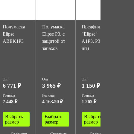
Полумаска
Полумаска
Предфильтр
Респи
Elipse
Elipse P3, с
"Elipse"
Исток
ABEK1P3
защитой от
A1P3, P3 (20
(РПГ-
запахов
шт)
компл
фильт
А1В1
Опт
Опт
Опт
Опт
6 771 ₽
3 965 ₽
1 150 ₽
366 
Розница
Розница
Розница
Розница
7 448 ₽
4 163.50 ₽
1 265 ₽
403 ₽
Выбрать
Выбрать
Выбрать
Выбр
размер
размер
размер
разм