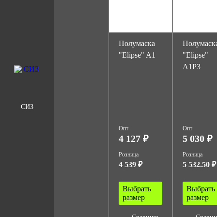
Полумаска
Полумаск
"Elipse" A1
"Elipse"
A1P3
СИЗ
Опт
Опт
4 127 ₽
5 030 ₽
Розница
Розница
4 539 ₽
5 532.50 ₽
Выбрать
Выбрать
размер
размер