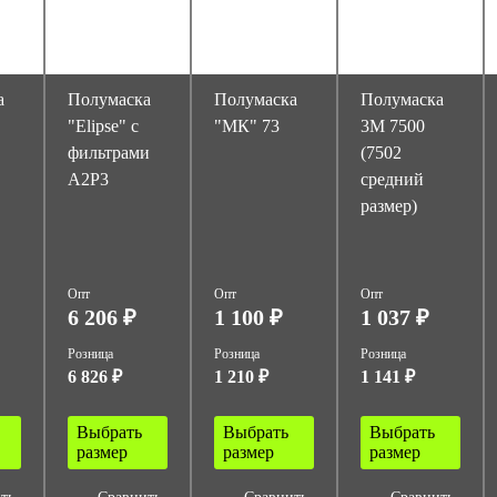
а
Полумаска
Полумаска
Полумаска
"Elipse" с
"МК" 73
3М 7500
фильтрами
(7502
A2P3
средний
размер)
Опт
Опт
Опт
6 206 ₽
1 100 ₽
1 037 ₽
Розница
Розница
Розница
6 826 ₽
1 210 ₽
1 141 ₽
Выбрать
Выбрать
Выбрать
размер
размер
размер