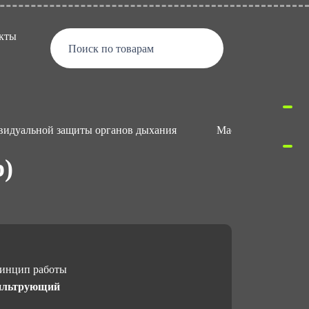
кты
Поиск по товарам
видуальной защиты органов дыхания
Маски и полумаск
р)
инцип работы
льтрующий