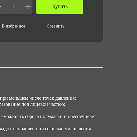
Купить
личество в упаковке
В избранное
Сравнить
 за ед,кг
6
ъем за ед,м3
002
ъем упаковки,м3
024
при меньшем числе точек давления;
азование под лицевой частью;
озможность сброса полумаски и обеспечивает
 выдох направлен вниз с целью уменьшения