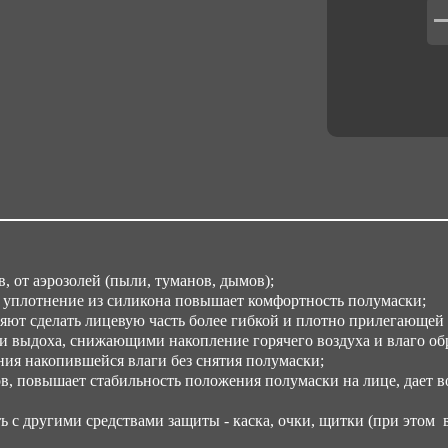
Ко
10
Вес
0.2
Об
0.
Об
0.
, от аэрозолей (пыли, туманов, дымов);
 уплотнение из силикона повышает комфортность полумаски;
яют сделать лицевую часть более гибкой и плотно прилегающей 
 выдоха, снижающими накопление горячего воздуха и влаго обр
ия накопившейся влаги без снятия полумаски;
, повышает стабильность положения полумаски на лице, дает в
с другими средствами защиты - каска, очки, щитки (при этом