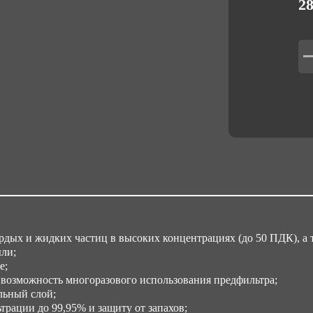
28
Об
0,
дых и жидких частиц в высоких концентрациях (до 50 ПДК), а т
ыли;
е;
возможность многоразового использования предфильтра;
льный слой;
рации до 99,95% и защиту от запахов;