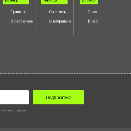
Сравнить
Сравнить
Сравнить
Ср
В избранное
В избранное
В избранное
В 
Подписаться
сональных данных