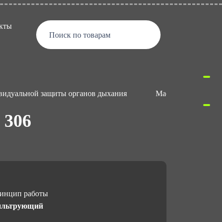
кты
Поиск по товарам
видуальной защиты органов дыхания
Маски и полумаск
 306
инцип работы
льтрующий