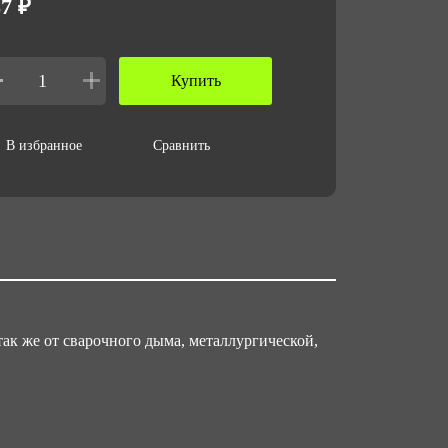
7 ₽
ъем упаковки,м3
001
Купить
В избранное
Сравнить
ак же от сварочного дыма, металлургической,