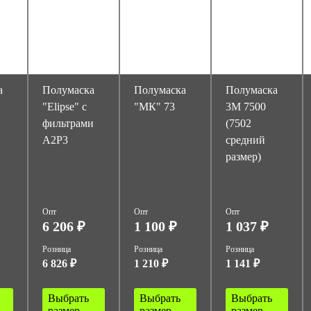
а
Полумаска
Полумаска
Полумаска
"Elipse" с
"МК" 73
3М 7500
фильтрами
(7502
A2P3
средний
размер)
Опт
Опт
Опт
6 206 ₽
1 100 ₽
1 037 ₽
Розница
Розница
Розница
6 826 ₽
1 210 ₽
1 141 ₽
Выбрать
Выбрать
Выбрать
размер
размер
размер