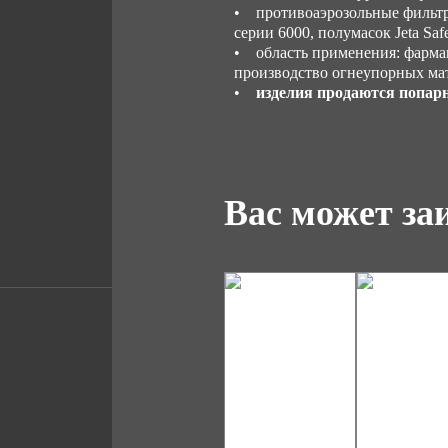
• противоаэрозольные фильтры
серии 6000, полумасок Jeta Saf
• область применения: фармац
производство огнеупорных мат
•
изделия продаются попарно
Вас может за