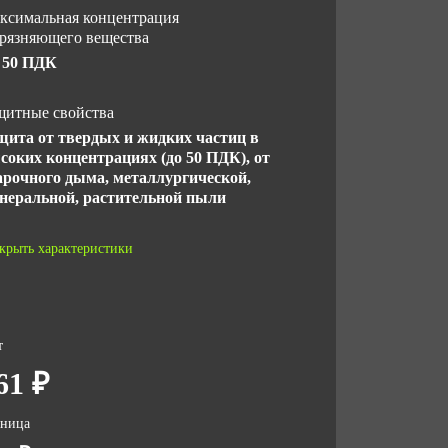
ксимальная концентрация
грязняющего вещества
 50 ПДК
щитные свойства
щита от твердых и жидких частиц в
соких концентрациях (до 50 ПДК), от
арочного дыма, металлургической,
неральной, растительной пыли
СТ
крыть характеристики
 32.99.11-002-41014156-2022
 ТС 019/2011
личество в упаковке
т
61 ₽
 за ед,кг
зница
2