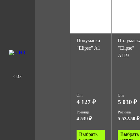
Полумаска
Полумаск
"Elipse" A1
"Elipse"
A1P3
СИЗ
Опт
Опт
4 127 ₽
5 030 ₽
Розница
Розница
4 539 ₽
5 532.50 ₽
Выбрать
Выбрать
размер
размер