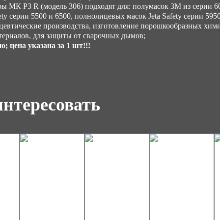
 МК Р3 R (модель 306) подходят для: полумасок 3М из серии 60
ety серии 5500 и 6500, полнолицевых масок Jeta Safety серии 5950
евтические производства, изготовление порошкообразных химика
ериалов, для защиты от сварочных дымов;
; цена указана за 1 шт!!!
интересовать