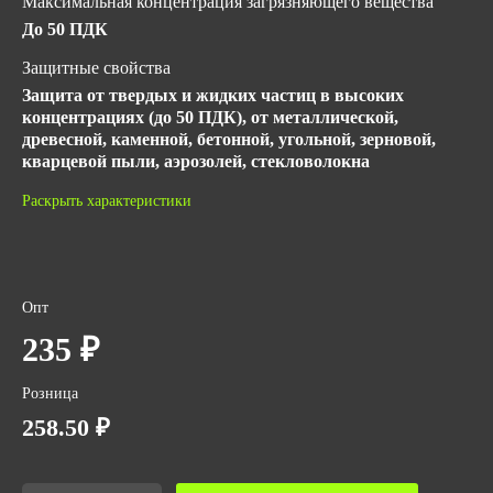
Максимальная концентрация загрязняющего вещества
До 50 ПДК
Защитные свойства
Защита от твердых и жидких частиц в высоких
концентрациях (до 50 ПДК), от металлической,
древесной, каменной, бетонной, угольной, зерновой,
кварцевой пыли, аэрозолей, стекловолокна
ГОСТ
Раскрыть характеристики
ТУ 32.99.11-002-41014156-2022
ТР ТС 019/2011
Количество в упаковке
Опт
2
235 ₽
Вес за ед,кг
0.12
Розница
Объем упаковки,м3
258.50 ₽
0,001