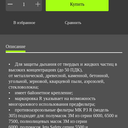
Купить
В избранное
Сравнить
Описание
• Для защиты дыхания от твердых и жидких частиц в
высоких концентрациях (до 50 ПДК),
от металлической, древесной, каменной, бетонной,
угольной, зерновой, кварцевой пыли, аэрозолей,
стекловолокна;
• имеет байонетное крепление;
• маркировка R указывает на возможность
многоразового использования предфильтра;
• противоаэрозольные фильтры МК Р3 R (модель
305) подходят для: полумасок 3М из серии 6000, 6500 и
7500, полнолицевых масок 3М из серии
6000, полумасок Jeta Safety серии 5500 и