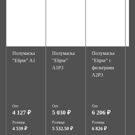
Полумаска
Полумаска
Полумаска
П
"Elipse" A1
"Elipse"
"Elipse" с
"
A1P3
фильтрами
A2P3
Опт
Опт
Опт
О
4 127 ₽
5 030 ₽
6 206 ₽
1
Розница
Розница
Розница
Р
4 539 ₽
5 532.50 ₽
6 826 ₽
1