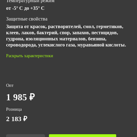
Температурный режим
от -5° C до +35° C
Защитные свойства
Защита от красок, растворителей, смол, герметиков,
клеев, лаков, бактерий, спор, запахов, пестицидов,
гудрона, изоляционных материалов, бензина,
сероводорода, углекислого газа, муравьиной кислоты.
Материал
Раскрыть характеристики
Фильтрующая конструкция и пластмассовый корпус.
Количество в упаковке
2
Опт
Вес за ед,кг
1 985 ₽
0.116
Розница
Объем за ед,м3
2 183 ₽
0.00004
Объем упаковки,м3
0.00105